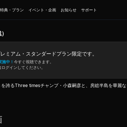
特典・プラン
イベント・企画
お知らせ
サポート
戦）
プレミアム・
スタンダードプラン限定です。
実施中！
今すぐ視聴できます。
はログインしてください。
強さを誇るThree timesチャンプ・小森嗣彦と、房総半島を
語る小森と、まぁ楽しみましょう〜と笑う川島。
の行方は!?
が決まる第3戦!!
画