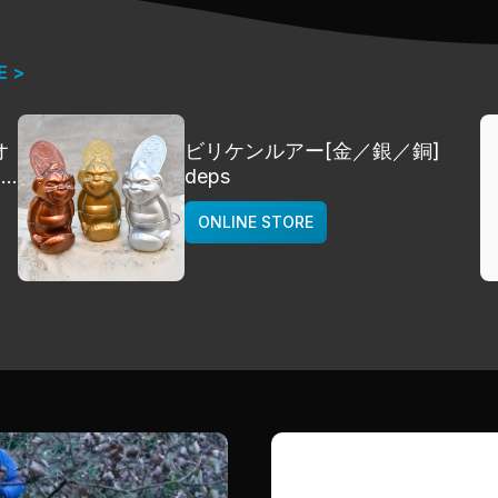
E >
オ
ビリケンルアー[金／銀／銅]
]
deps
ONLINE STORE