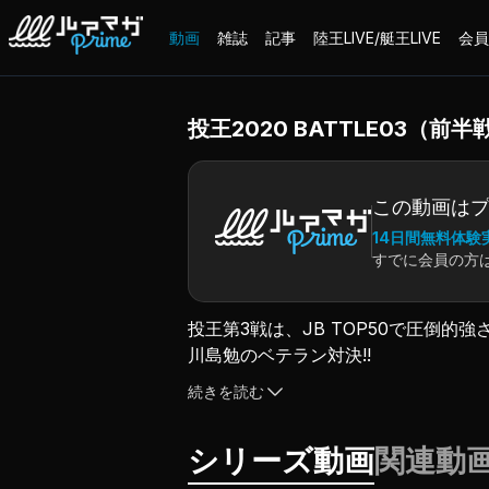
動画
雑誌
記事
陸王LIVE/艇王LIVE
会員
投王2020 BATTLE03（前半
この動画は
14日間無料体験
すでに会員の方
投王第3戦は、JB TOP50で圧倒的
川島勉のベテラン対決!!
試合で緊張した事が無い、と高らかに
続きを読む
お互いジェントルながらバチバチの激闘
チャンピオン・カーニバルへのメンバー
シリーズ動画
関連動