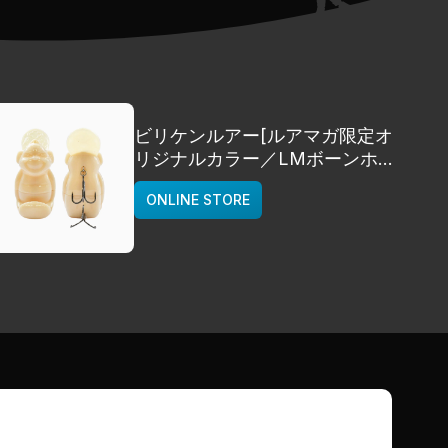
ビリケンルアー[ルアマガ限定オ
リジナルカラー／LMボーンホワ
イト]
ONLINE STORE
deps