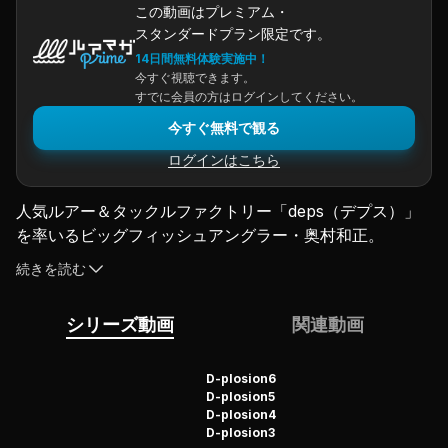
この動画はプレミアム・
スタンダードプラン限定です。
14日間無料体験実施中！
今すぐ視聴できます。
すでに会員の方はログインしてください。
今すぐ無料で観る
ログインはこちら
人気ルアー＆タックルファクトリー「deps（デプス）」
を率いるビッグフィッシュアングラー・奥村和正。
その奥村が長年温めてきた怪魚釣行「マーレイコッド in
続きを読む
オーストラリア」をルアーマガジンが独占取材！
第5の大陸オーストラリアの秘境で、未知の巨大魚に迫る
シリーズ動画
関連動画
奥村。
バスアングラーの釣り魂を揺さぶる、「淡水」×「フィッ
シュイーター」×「トップウォーターゲーム」という展開
D-plosion6
D-plosion5
で、褐色の巨躯が超連発！
D-plosion4
さまざまな秘境をめぐる、4日間のビッグフィッシュクル
D-plosion3