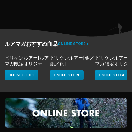
ーズ。
クールな奥村が、普段あまり表に出さない感情を剥き出し
にして怪魚を追い求め、最後には感動を呼ぶビッグマーレ
イコッドが……！
ルアマガおすすめ商品
ONLINE STORE >
ビリケンルアー[ルア
ビリケンルアー[金／
ビリケンルアー[
マガ限定オリジナル
銀／銅]
マガ限定オリジ
カラー／LMチャー
deps
カラー／LMボー
ト]
ワイト]
ONLINE STORE
ONLINE STORE
ONLINE STORE
deps
deps