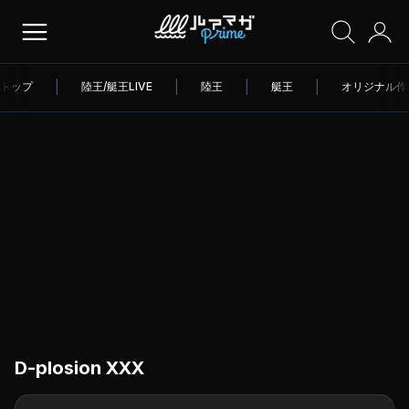
トップ
|
陸王/艇王LIVE
|
陸王
|
艇王
|
オリジナル作
D-plosion XXX