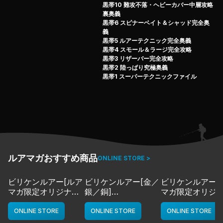
にベストスポット、ベストルアーをチョイス。
黒帯10 難攻不落・ヘビーカバー中層攻略
バカラックの10ポンドオーバーを次々と攻略する。
裏奥義
黒帯6 スピナーベイト＆シャッド完全奥
ポジショニングからアプローチ法まで、ナビゲーターに菅
義
原正志氏を迎え、全編に亘り今江克隆自らが状況解説を担
黒帯5 ルアーテクニック完全奥義
当。
黒帯4 スモール＆ラージ完全攻略
黒帯3 リザーバー完全攻略
今まで映像では的確に語られることのなかったベイトフィ
黒帯2 陸っぱり究極奥義
ッシュパターンの本質、マッチザベイトの驚くべき爆発力
黒帯1 スーパーテクニックファイル
を詳細に解説する。
ルアマガおすすめ商品
ONLINE STORE >
ビリケンルアー[ルア
ビリケンルアー[金／
ビリケンルアー[
マガ限定オリジナル
銀／銅]
マガ限定オリジ
カラー／LMチャー
deps
カラー／LMボー
ト]
ワイト]
ONLINE STORE
ONLINE STORE
ONLINE STORE
deps
deps