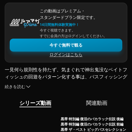
この動画はプレミアム・
スタンダードプラン限定です。
14日間無料体験実施中！
今すぐ視聴できます。
すでに会員の方はログインしてください。
今すぐ無料で観る
ログインはこちら
一見何ら規則性を持たず、気まぐれで神出鬼没なベイトフ
ィッシュの回遊をパターン化する事は、バスフィッシング
のみならず、まさにゲームフィッシングの真髄。
続きを読む
何故、何もない野池のど真ん中、それも中層でビッグバス
が釣れてしまうのか、何故ベイトフィッシュはそこに何度
シリーズ動画
関連動画
も現れるのか？
今江克隆が遂に黒帯で明かす禁断のベイトフィッシュパタ
ーン攻略術。
黒帯 特別編 復活のバカラック伝説 後編
黒帯 特別編 復活のバカラック伝説 前編
風を読むだけでなく、光の角度、影の濃度を解析し、的確
黒帯 ザ・ベスト ビッグバスセレクション