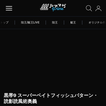
トップ
|
陸王/艇王LIVE
|
陸王
|
艇王
|
オリジナル作
黒帯9 スーパーベイトフィッシュパターン・
読影読風術奥義