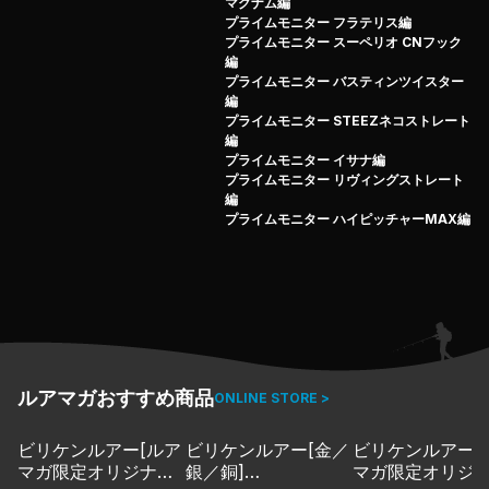
たします！
マグナム編
プライムモニター フラテリス編
プライムモニターの詳細はこちら
プライムモニター スーペリオ CNフック
第4弾は回転系・真祖の自信作STEEZプロップ85Sを配布
編
中！
プライムモニター バスティンツイスター
編
プライムモニター第4弾はSTEEZプロップ
プライムモニター STEEZネコストレート
85S（DAIWA）敏腕琵琶湖ガイドとして名高い、回転系
編
の生みの親・長谷川耕司さんが思いっきり作り込んだ渾身
プライムモニター イサナ編
プライムモニター リヴィングストレート
の逸品だ！！
編
プライムモニター ハイピッチャーMAX編
ルアマガおすすめ商品
ONLINE STORE >
ビリケンルアー[ルア
ビリケンルアー[金／
ビリケンルアー[
マガ限定オリジナル
銀／銅]
マガ限定オリジ