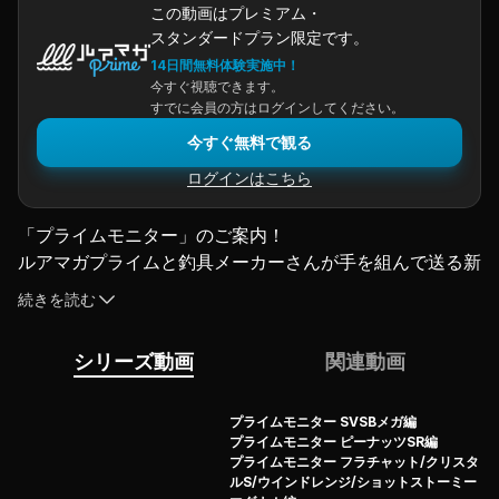
この動画はプレミアム・
スタンダードプラン限定です。
14日間無料体験実施中！
今すぐ視聴できます。
すでに会員の方はログインしてください。
今すぐ無料で観る
ログインはこちら
「プライムモニター」のご案内！
ルアマガプライムと釣具メーカーさんが手を組んで送る新
企画！
続きを読む
不定期でメーカーさんイチオシをプライム会員様の中から
選考してプレゼント！
シリーズ動画
関連動画
そして使いこなすための動画をルアマガプライムにアップ
します！
応募資格は「
ルアマガプライム月額課金会員であること
」
プライムモニター SVSBメガ編
プライムモニター ピーナッツSR編
だけ！
プライムモニター フラチャット/クリスタ
事前アンケートに答えていただければ、優先的にお送りい
ルS/ウインドレンジ/ショットストーミー