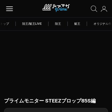
トップ
|
陸王/艇王LIVE
|
陸王
|
艇王
|
オリジナル作
プライムモニター STEEZプロップ85S編