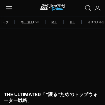
トップ
|
陸王/艇王LIVE
|
陸王
|
艇王
|
オリジナル作
THE ULTIMATE6「“獲る”ためのトップウォ
ーター戦略」