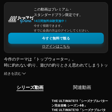
この動画はプレミアム・
スタンダードプラン限定です。
14日間無料体験実施中！
今すぐ視聴できます。
すでに会員の方はログインしてください。
今すぐ無料で観る
ログインはこちら
今作のテーマは『トップウォーター』。
時に釣れない釣り、遊びの釣りとさえ思われてしまうトッ
プウォーターフィッシング。
続きを読む
しかし並木にとっては、トーナメントでも重要な武器とな
る、必要不可欠な戦略のワンピースなのだ！
シリーズ動画
関連動画
本作では、並木のトッププラグの使い分けとアクションテ
クニックを、実釣ベースで徹底的に解説。驚くべきはその
釣果！
THE ULTIMATE11「シーズナブルパター
ン完全攻略 シーズン4冬」
並木は自身の理論通りの釣りを展開する中、表層オンリー
THE ULTIMATE10「シーズナブルパタ