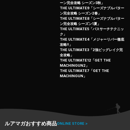
でランカーを連発し、実に4本の50アップに水面を割らせ
ーン完全攻略 シーズン3秋」
たのである!!
THE ULTIMATE9「シーズナブルパター
ン完全攻略 シーズン2春」
実績に裏打ちされたロジカルなアプローチはまさに圧巻!!
THE ULTIMATE8「シーズナブルパター
全てのアングラーに捧げる"獲る"為のトップウォーター教
ン完全攻略 シーズン1夏」
本、それがジ・アルティメット6だ！
THE ULTIMATE5「バスサーチテクニッ
ク」
THE ULTIMATE4「メジャーリバー徹底
攻略!!」
THE ULTIMATE3「2強ビッグレイク完
全攻略」
THE ULTIMATE12「GET THE
MACHINGUN2」
THE ULTIMATE7「GET THE
MACHINGUN」
ルアマガおすすめ商品
ONLINE STORE >