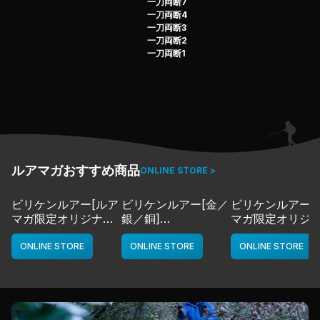
一刀両断7
一刀両断4
一刀両断3
一刀両断2
一刀両断1
ルアマガおすすめ商品
ONLINE STORE >
ビリケンルアー[ルア
ビリケンルアー[金／
ビリケンルアー[
マガ限定オリジナル
銀／銅]
マガ限定オリジ
カラー／LMチャー
deps
カラー／LMボー
ト]
ワイト]
ONLINE STORE
ONLINE STORE
ONLINE STORE
deps
deps