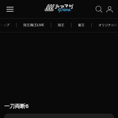
トップ
|
陸王/艇王LIVE
|
陸王
|
艇王
|
オリジナル作
一刀両断6