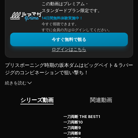
この動画はプレミアム・
スタンダードプラン限定です。
14日間無料体験実施中！
今すぐ視聴できます。
すでに会員の方はログインしてください。
今すぐ無料で観る
ログインはこちら
プリスポーニング時期の坂本ダムはビッグベイト＆ラバー
ジグのコンビネーションで狙い撃ち！
ステージングエリアに潜むバスをビッグベイトで誘い出し
続きを読む
てラバージグで口を使わせるという絶妙なテクニックは必
見！
シリーズ動画
関連動画
ポストスポーニングの湯原湖ではビッグベイト＆テキサス
リグを駆使して衝撃的な事実を暴き出す！
夏の旭川ダムでは陸っぱり。ニュージャンルのS字形プラ
一刀両断 THE BEST1
一刀両断10
グが大炸裂！
一刀両断9
その釣法のシークレットが明かされる！！
一刀両断8