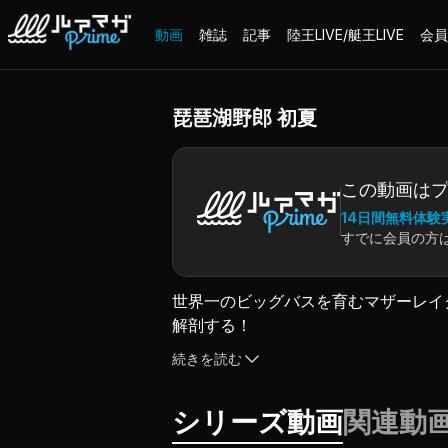
動画
雑誌
記事
陸王LIVE/艇王LIVE
会員
琵琶湖野郎 初夏
この動画は
14日間無料体験
すでに会員の方
世界一のビッグバスを育むマザーレイ
解剖する！
その広大さと多様性故にビギナーやア
続きを読む
しかし木村流にシンプルに分析すれば
今作では初春、初夏、真夏と3回のロ
シリーズ動画
関連動
それぞれの季節でモンスターを手にす
もちろん、それぞれのルアー選びやそ