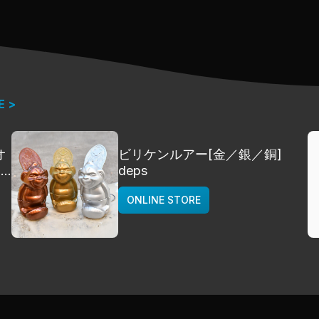
E >
オ
ビリケンルアー[金／銀／銅]
]
deps
ONLINE STORE