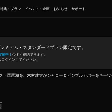
特典・プラン
イベント・企画
お知らせ
サポート
プレミアム・
スタンダードプラン限定です。
実施中！
今すぐ視聴できます。
はログインしてください。
ク・琵琶湖を、木村建太がシャロー＆ビジブルカバーをキーワ
ウェイのアングラーがモンスターを手にするには意外に敷居が
、モンスターへの明らかな道が、次第に紐解かれていく……。
ケを敢行。
画
る木村の思考を、詳細な琵琶湖マップと共に全解説している。
の理由も、木村自身が操る水中映像を交えながら詳細に説明が