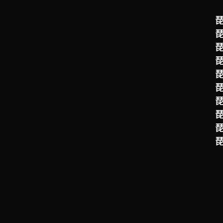
明快な琵琶湖攻略法を理解する事がで
琵
実釣では陸っぱりでも手が届くエリアを
琵
プ・シャローモンスターを捕獲！
陸っぱりが中心のビギナー、レンタル
琵
品を観れば、あなたの琵琶湖ライフも
琵
琵
琵
琵
琵