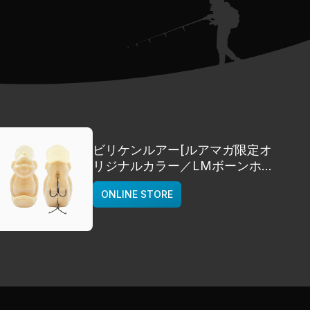
ビリケンルアー[ルアマガ限定オ
リジナルカラー／LMボーンホワ
イト]
ONLINE STORE
deps