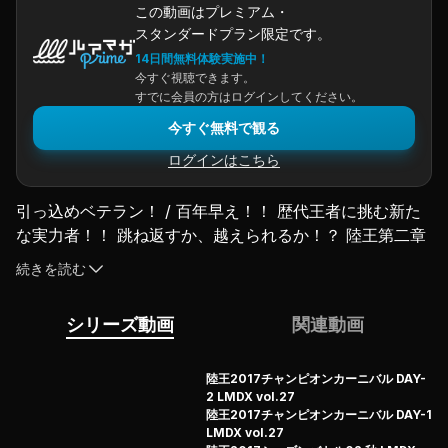
この動画はプレミアム・
スタンダードプラン限定です。
14日間無料体験実施中！
今すぐ視聴できます。
すでに会員の方はログインしてください。
今すぐ無料で観る
ログインはこちら
引っ込めベテラン！ / 百年早え！！ 歴代王者に挑む新た
な実力者！！ 跳ね返すか、越えられるか！？ 陸王第二章
に相応しい乱世が胎動する。他では観れない限界突破パフ
続きを読む
ォーマンス、そしてギリギリの戦いだからこそ繰り出す技
が、戦略がある！
シリーズ動画
関連動画
琵琶湖のビッグバスハンター二人がまさかの激突！ ヘビ
ー級パンチの応酬を期待する彼らを迎えたのは、過酷な暑
さと渇水！ 次第に厳しさを増すコンディションの中、飛
陸王2017チャンピオンカーニバル DAY-
2 LMDX vol.27
び出すのは特大ホームランか三振か！？ 広島県のデカバ
陸王2017チャンピオンカーニバル DAY-1
スフィールドで繰り広げられる、灼熱の夏編。
LMDX vol.27