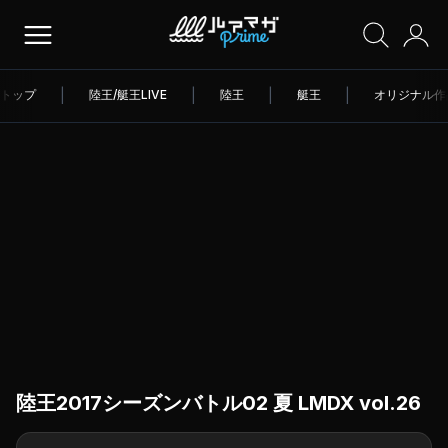
トップ
|
陸王/艇王LIVE
|
陸王
|
艇王
|
オリジナル作
陸王2017シーズンバトル02 夏 LMDX vol.26