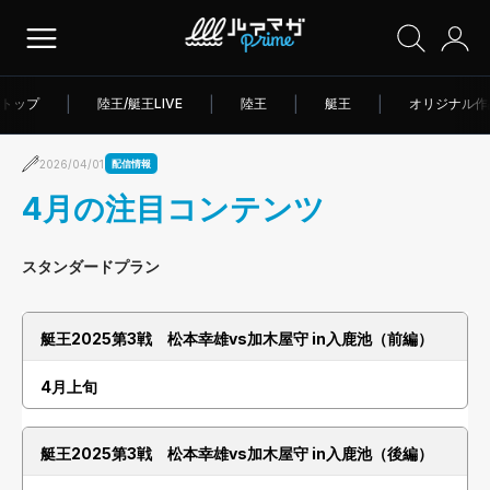
トップ
|
陸王/艇王LIVE
|
陸王
|
艇王
|
オリジナル作
2026/04/01
配信情報
4月の注目コンテンツ
スタンダードプラン
艇王2025第3戦 松本幸雄vs加木屋守 in入鹿池（前編）
4月上旬
艇王2025第3戦 松本幸雄vs加木屋守 in入鹿池（後編）