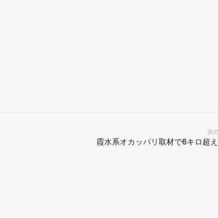
次
霞水系オカッパリ取材で6キロ超