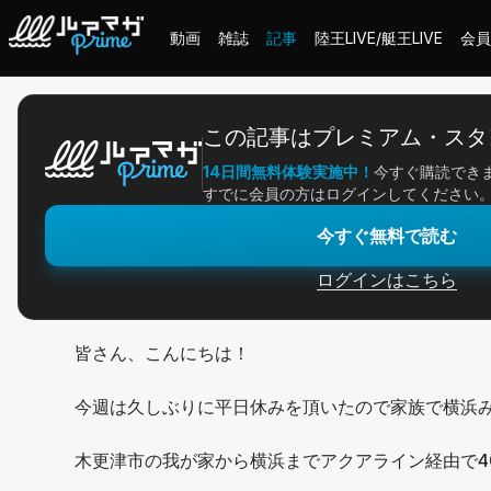
動画
雑誌
記事
陸王LIVE/艇王LIVE
会員
ホーム
＞
記事一覧
＞
アングラー連載
＞
約2年振りの高滝湖！
この記事はプレミアム・スタ
14日間無料体験実施中！
今すぐ購読でき
2026/03/23
すでに会員の方はログインしてください
アングラー連載
今すぐ無料で読む
約2年振りの高滝湖！
ログインはこちら
皆さん、こんにちは！
今週は久しぶりに平日休みを頂いたので家族で横浜
木更津市の我が家から横浜までアクアライン経由で4