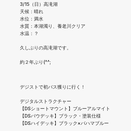
3/15（日）高滝湖
天候：晴れ
水位：満水
水質：本湖濁り、養老川クリア
水温：？
久しぶりの高滝湖です。
約２年ぶり(^^;
デジストで初バス獲りに行く！
デジタルストラクチャー
【DSショートマウント】ブルーアルマイト
【DSバウデッキ】ブラック・塗装仕様
【DSハイデッキ】ブラック×バハマブルー