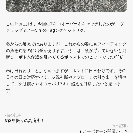
この2つに加え、今回の2キロオーバーをキャッチしたのが、ヴ
ァラップミノー5in の1.8gジグヘッドリグ。
冬からの延長ではありますが、これからの春にもフィーディング
の魚を釣るのに出番があります。今回は、魚が浮いていないと判
断し、
ボトム付近を引いてくるボトスト
でのヒットでした(^^)/
春は日替わり…とよく言いますが、ホントに日替わりです。その
日その日に対応すべく、状況判断やアプローチの引き出しを増や
して、次は霞水系オカッパリ7キロ超えを目指したいと思いま
す！
前の記事
<
約2年振りの高滝湖！
次の記事
>
ミノーパターン開幕か！？