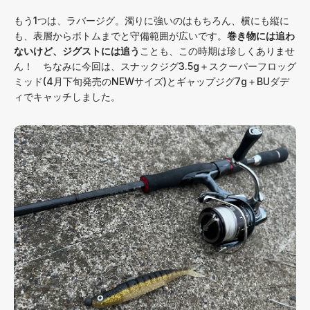
もう1つは、ラバージグ。濁りに強いのはもちろん、横にも縦に
も、表層からボトムまでと守備範囲が広いです。
巻き物には追わ
ないけど、ジグストには追う
ことも、この時期は珍しくありませ
ん！ ちなみに今回は、スナックジグ3.5g＋スクーパーフロッグ
ミッド(4月下旬発売のNEWサイズ)とギャップジグ7g＋BUダデ
ィでキャッチしました。