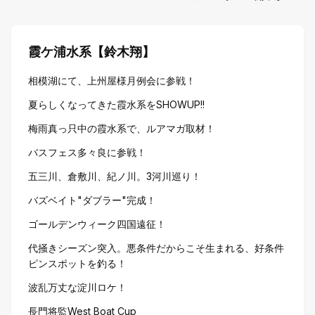
霞ケ浦水系【鈴木翔】
相模湖にて、上州屋様月例会に参戦！
夏らしくなってきた霞水系をSHOWUP!!
梅雨真っ只中の霞水系で、ルアマガ取材！
バスフェス多々良に参戦！
五三川、倉敷川、紀ノ川。3河川巡り！
バズベイト"ダブラー"完成！
ゴールデンウィーク四国遠征！
代掻きシーズン突入。悪条件だからこそ生まれる、好条件
ピンスポットを釣る！
波乱万丈な淀川ロケ！
長門将監West Boat Cup