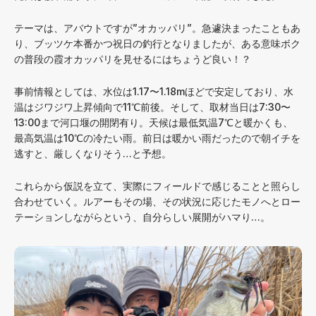
テーマは、アバウトですが”オカッパリ”。急遽決まったこともあ
り、ブッツケ本番かつ祝日の釣行となりましたが、ある意味ボク
の普段の霞オカッパリを見せるにはちょうど良い！？
事前情報としては、水位は1.17〜1.18mほどで安定しており、水
温はジワジワ上昇傾向で11℃前後。そして、取材当日は7:30〜
13:00まで河口堰の開閉有り。天候は最低気温7℃と暖かくも、
最高気温は10℃の冷たい雨。前日は暖かい雨だったので朝イチを
逃すと、厳しくなりそう…と予想。
これらから仮説を立て、実際にフィールドで感じることと照らし
合わせていく。ルアーもその場、その状況に応じたモノへとロー
テーションしながらという、自分らしい展開がハマり…。