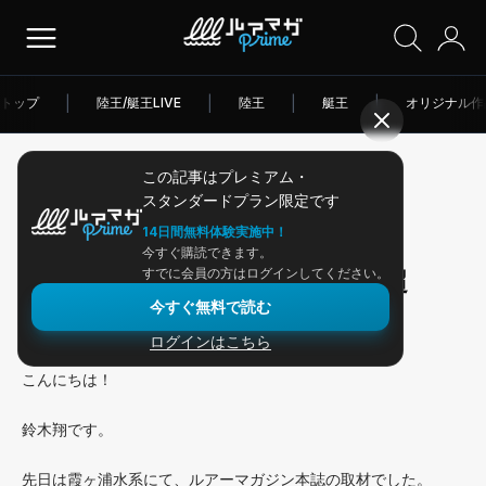
トップ
|
陸王/艇王LIVE
|
陸王
|
艇王
|
オリジナル作
この記事はプレミアム・
2026/03/23
スタンダードプラン限定です
アングラー連載
14日間無料体験実施中！
今すぐ購読できます。
霞水系オカッパリ取材で6キロ超
すでに会員の方はログインしてください。
今すぐ無料で読む
え！？
ログインはこちら
こんにちは！
鈴木翔です。
先日は霞ヶ浦水系にて、ルアーマガジン本誌の取材でした。