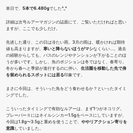
単日で、
5本で6.480g
でした^_^
詳細は次号ルアーマガジンの誌面にて、ご覧いただければと思い
ますが、ここでも少しだけ。
先述した通り、この日は冷たい雨。3月の雨は、暖かければ期待
値も高まりますが、
寒いと降らないほうがマシ
なくらい…。過去
の経験からしても、バスのレンジやテンションが下がることのほ
うが多いです。しかし、魚のポジションは冬ではなく、春寄り。
冬から春へと季節が進行するのに伴い、
生活圏を移動した先で身
を留められるスポットには居る
印象です。
まさに今回は、そういった魚をどう食わせるか？といったタイミ
ングでした。
こういったタイミングで有効なルアーは、まず1つがネコリグ。
ブレーバーⅡにはネイルシンカー1.5gをベースにしていますが、
今回は1.8g〜3.5gと重めを使うことで、
ややリアクション寄りを
意識
していました。