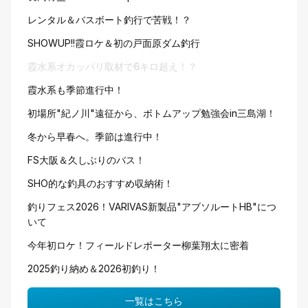
レンタル＆バスボート釣行で苦戦！？
SHOWUP!!霞ロケ＆初の戸面原ダム釣行
霞水系オカッパリ取材で6キロ超え！？
霞水系も季節進行中！
初場所"紀ノ川"遠征から、ボトムアップ勉強会in三島湖！
冬から早春へ。季節は進行中！
FS大阪＆久しぶりのバス！
SHO的な釣具のおすすめ収納術！
釣りフェス2026！VARIVAS新製品"アブソルートHB"につ
いて
今年初ロケ！フィールドレポーター柳葉翔太に密着
2025釣り納め＆2026初釣り！
一覧はこちら