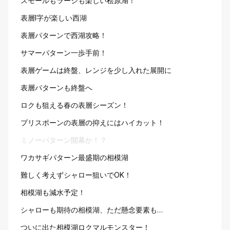
スモールもラージも楽しい桧原湖！
表層I字が楽しい西湖
表層パターンで西湖攻略！
サマーパターン一歩手前！
表層ゲームは終盤、レンジを少し入れた展開に
表層パターンも終盤へ
ロクも狙える春の表層シーズン！
プリスポーンの表層の抑えにはハイカット！
ミノーパターン開幕か！？
ワカサギパターン最盛期の相模湖
難しく考えずシャロー狙いでOK！
相模湖も減水予定！
シャローも期待の相模湖、ただ懸念要素も…
ついに出た相模湖ロクマルモンスター！