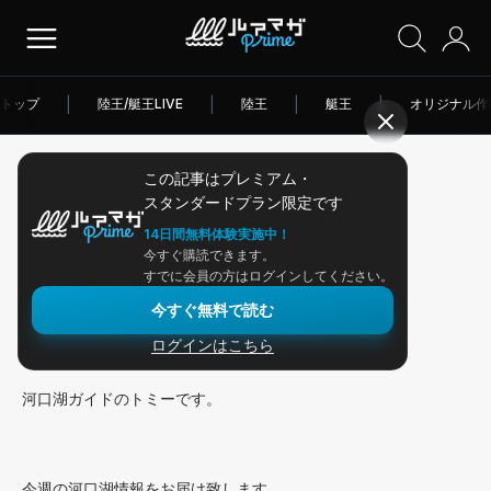
トップ
|
陸王/艇王LIVE
|
陸王
|
艇王
|
オリジナル作
この記事はプレミアム・
2026/03/23
スタンダードプラン限定です
アングラー連載
14日間無料体験実施中！
今すぐ購読できます。
ミノーパターン開幕か！？
すでに会員の方はログインしてください。
今すぐ無料で読む
ログインはこちら
皆さんこんにちは！
河口湖ガイドのトミーです。
今週の河口湖情報をお届け致します。