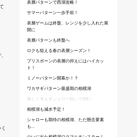
表層パターンで西湖攻略！
て
サマーパターン一歩手前！
表層ゲームは終盤、レンジを少し入れた展
開に
表層パターンも終盤へ
ロクも狙える春の表層シーズン！
で、
プリスポーンの表層の抑えにはハイカッ
ト！
ミノーパターン開幕か！？
ワカサギパターン最盛期の相模湖
難しく考えずシャロー狙いでOK！
相模湖も減水予定！
シャローも期待の相模湖、ただ懸念要素
も…
いく
ついに出た相模湖ロクマルモンスター！