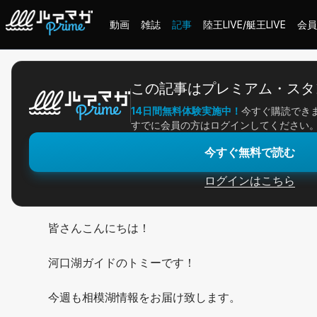
動画
雑誌
記事
陸王LIVE/艇王LIVE
会員
ホーム
＞
記事一覧
＞
アングラー連載
＞
難しく考えずシャロー狙いで
この記事はプレミアム・スタ
14日間無料体験実施中！
今すぐ購読でき
2026/03/06
すでに会員の方はログインしてください
アングラー連載
今すぐ無料で読む
難しく考えずシャロー
ログインはこちら
皆さんこんにちは！
河口湖ガイドのトミーです！
今週も相模湖情報をお届け致します。