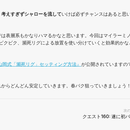
く考えすぎずシャローを流して
いけば必ずチャンスはあると思
では表層系もかなりハマるかなと思います。今回はマイラーミ
、ピクピク、瀕死リグによる放置を使い分けていくと効果的かな
山岡式「瀕死リグ」セッティング方法』
が公開されていますの
れからどんどん安定していきます。春バク狙っていきましょう
次
クエスト160: 遂に初