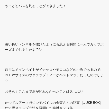
やっと初バスを釣ることができました！
長い長いトンネルを抜けたようにも思える瞬間に一人でガッツポ
ーズまでしましたよ(^^♪
西川はメインベイトがイナッコやモロコなどの小魚であるので、
ＮＥＷサイズのヴァラップミノーがベストマッチだったのでしょ
う！
おそらくここまで魚が釣れなかったことは久しぶり！
かつてルアーマガジンモバイルの金森さんの記事（JUKE BOX）
にて脱スランプ方法を質問した時以来？（笑）