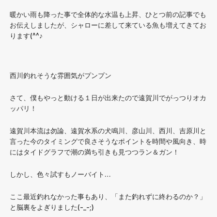
暖かい雨も降った事で全体的な水温も上昇、ひとつ前の記事でも
お伝えしましたが、シャローに差して来ている魚も増えてきてお
ります(^^♪
西川釣れそうな雰囲気がプンプン
さて、僕もやっと動ける１日が出来たので遠賀川でがっつりオカ
ッパリ！
遠賀川本流は勿論、遠賀水系の犬鳴川、彦山川、西川、吉原川と
言った今のタイミングで良さそうなポイントを時間や風向き、時
にはタイドグラフで潮の満ち引きも見つつラン＆ガン！
しかし、色々試すもノーバイト…
ここ最近釣れなかった事もあり、「また釣れずに終わるのか？」
と脳裏をよぎりました(-_-;)