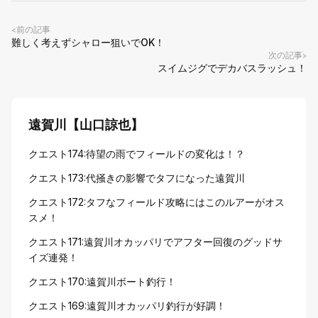
前の記事
<
難しく考えずシャロー狙いでOK！
次の記事
>
スイムジグでデカバスラッシュ！
遠賀川【山口諒也】
クエスト174:待望の雨でフィールドの変化は！？
クエスト173:代掻きの影響でタフになった遠賀川
クエスト172:タフなフィールド攻略にはこのルアーがオス
スメ！
クエスト171:遠賀川オカッパリでアフター回復のグッドサ
イズ連発！
クエスト170:遠賀川ボート釣行！
クエスト169:遠賀川オカッパリ釣行が好調！