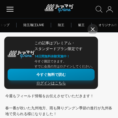
トップ
|
陸王/艇王LIVE
|
陸王
|
艇王
|
オリジナル作
この記事はプレミアム・
2026/03/06
スタンダードプラン限定です
アングラー連載
14日間無料体験実施中！
今すぐ購読できます。
クエスト160: 遂に初バス！
すでに会員の方はログインしてください。
今すぐ無料で読む
ログインはこちら
こんにちは、山口諒也です
今週もフィールド情報をお伝えさせていただきます！
春一番が吹いた九州地方、雨も降りグングン季節の進行が九州各
地で見られる様になりました！