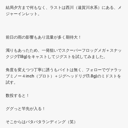
結局夕方まで何もなく、ラストは西川（遠賀川水系）にある、メ
ジャーインレット。
前日の雨の影響もあり流量が多く期待大！
濁りもあったため、一発狙いでスクーパーフロッグメガ＋スナッ
クジグ(18g)をキャストしてジグストを試してみました。
角度を変えつつ丁寧に誘うもバイトは無く、フォローでヴァラッ
プミノー４inch（プロト）＋ジグヘッドリグ(1.8g)のミドストを
試す。
数投すると！
ググっと竿先が入る！
そこからはバタバタランディング（笑）