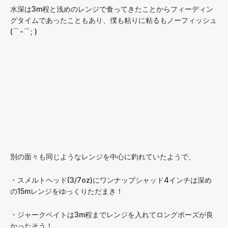
水深は3m程と浅めのレンジで食ってきたことからフィーディン
グタイムであったこともあり、僕も粘りに粘るもノーフィッシュ
(⌒-⌒; )
別の面々も同じようなレンジを中心に釣れていたようで、
・スメルトヘッド(3/7oz)にワンナップシャッド4インチは深め
の15mレンジをゆっくりただまき！
・ジャークベイトは3m程までレンジを入れてロングポーズが良
かったそう！