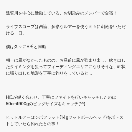
遠賀川を中心に活動している、お馴染みのメンバーで合宿！
ライブスコープは勿論、多彩なルアーを使う面々に刺激をいただ
ける一日。
僕は久々にH氏と同船！
朝一は風がなかったものの、お昼前に風が強まり出し、吹き出し
たタイミングを狙ってフィーディングエリアになりそうな、岬状
に張り出した地形を丁寧に釣りをしていると…
H氏が鋭く合わせ、丁寧にファイトを行いキャッチしたのは
50cm1900gのビッグサイズをキャッチ(^^)
ヒットルアーはシボフラット(14gフットボールヘッド)をボトス
トしていたら釣れたとの事！