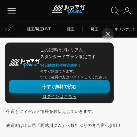
トップ
|
陸王/艇王LIVE
|
陸王
|
艇王
|
オリジナル作
この記事はプレミアム・
2026/01/15
スタンダードプラン限定です
アングラー連載
14日間無料体験実施中！
今すぐ購読できます。
クエスト156:「新年冬合宿」
すでに会員の方はログインしてください。
今すぐ無料で読む
ログインはこちら
こんにちは、山口諒也です！
今週もフィールド情報をお伝えしていきます。
先週末は山口県「阿武川ダム」へ数年ぶりの冬合宿へ参戦！