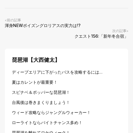
前の記事
<
渾身NEWポイズングロリアスの実力は!?
次の記事
>
クエスト156:「新年冬合宿」
琵琶湖【大西健太】
ディープエリアに下がったバスを攻略するには…
夏はカレントが最重要！
スピナベ＆ポッパーな琵琶湖！
台風後は巻きまくりましょう！
ウィード攻略ならジャングルウォーカー！
ローライトならバイトチャンス多め！
琵琶湖を離れてロケウィーク！