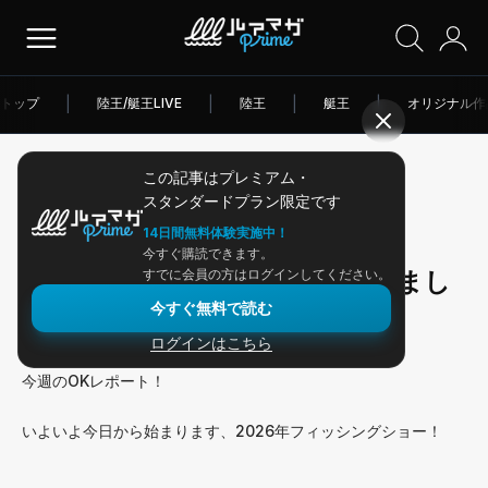
トップ
|
陸王/艇王LIVE
|
陸王
|
艇王
|
オリジナル作
この記事はプレミアム・
2026/01/16
スタンダードプラン限定です
アングラー連載
14日間無料体験実施中！
今すぐ購読できます。
フィッシングショーでお会いしまし
すでに会員の方はログインしてください。
今すぐ無料で読む
ょう！
ログインはこちら
今週のOKレポート！
いよいよ今日から始まります、2026年フィッシングショー！