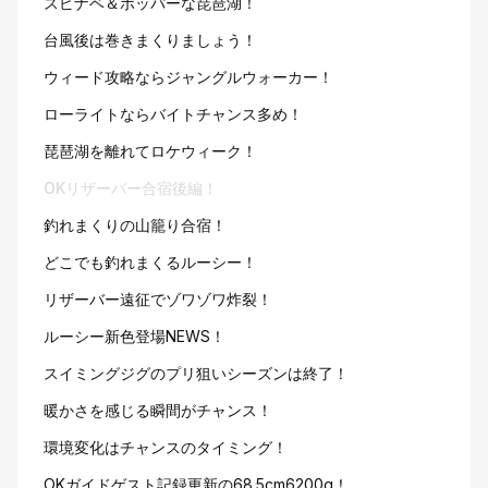
スピナベ＆ポッパーな琵琶湖！
台風後は巻きまくりましょう！
ウィード攻略ならジャングルウォーカー！
ローライトならバイトチャンス多め！
琵琶湖を離れてロケウィーク！
OKリザーバー合宿後編！
釣れまくりの山籠り合宿！
どこでも釣れまくるルーシー！
リザーバー遠征でゾワゾワ炸裂！
ルーシー新色登場NEWS！
スイミングジグのプリ狙いシーズンは終了！
暖かさを感じる瞬間がチャンス！
環境変化はチャンスのタイミング！
OKガイドゲスト記録更新の68.5cm6200g！