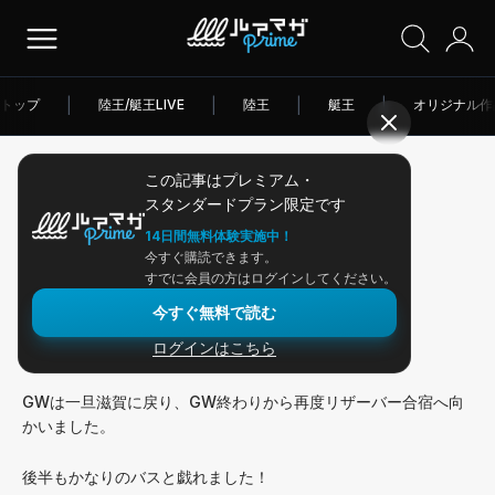
トップ
|
陸王/艇王LIVE
|
陸王
|
艇王
|
オリジナル作
この記事はプレミアム・
2026/05/29
スタンダードプラン限定です
アングラー連載
14日間無料体験実施中！
今すぐ購読できます。
OKリザーバー合宿後編！
すでに会員の方はログインしてください。
今すぐ無料で読む
ログインはこちら
今週のOKレポート！ OKリザーバー合宿の後編です！
GWは一旦滋賀に戻り、GW終わりから再度リザーバー合宿へ向
かいました。
後半もかなりのバスと戯れました！