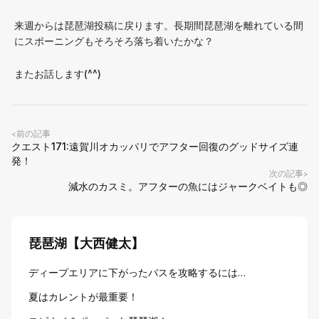
来週からは琵琶湖投稿に戻ります。長期間琵琶湖を離れている間
にスポーニングもそろそろ落ち着いたかな？
またお話します(^^)
前の記事
<
クエスト171:遠賀川オカッパリでアフター回復のグッドサイズ連
発！
次の記事
>
減水のカスミ。アフターの魚にはジャークベイトも◎
琵琶湖【大西健太】
ディープエリアに下がったバスを攻略するには…
夏はカレントが最重要！