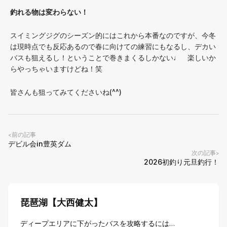
釣れる物は変わらない！
スイミングジグのシーズン的にはこれから本番なのですが、今冬
は現時点でも反応あるので春に向けての練習にもなるし、デカい
バスも狙えるし！ということで巻きまくるしかない♩ 楽しいか
らやっちゃいますけどね！笑
皆さんも狙ってみてくださいね(^^)
前の記事
<
デビル会in豊英ダム
次の記事
>
2026初釣り元旦釣行！
琵琶湖【大西健太】
ディープエリアに下がったバスを攻略するには…