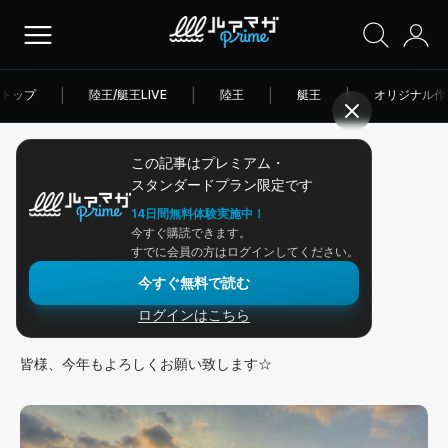
トップ
|
陸王/艇王LIVE
|
陸王
|
艇王
|
オリジナル作
この記事はプレミアム・
2026/01/08
スタンダードプラン限定です
アングラー連載
14日間無料体験実施中！
今すぐ購読できます。
スイミングジグの冬！
すでに会員の方はログインしてください。
今すぐ無料で読む
ログインはこちら
2026年一発目のOKレポート！
皆様、今年もよろしくお願い致します☆