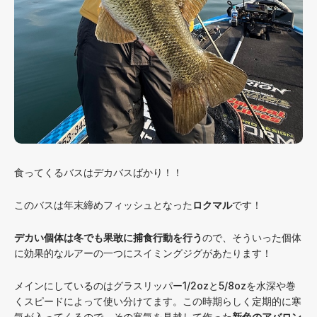
食ってくるバスはデカバスばかり！！
このバスは年末締めフィッシュとなった
ロクマル
です！
デカい個体は冬でも果敢に捕食行動を行う
ので、そういった個体
に効果的なルアーの一つにスイミングジグがあたります！
メインにしているのはグラスリッパー1/2ozと5/8ozを水深や巻
くスピードによって使い分けてます。この時期らしく定期的に寒
気が入ってくるので、その寒気を見越して作った
新色のアバロン