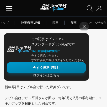
トップ
|
陸王/艇王LIVE
|
陸王
|
艇王
|
オリジナル作
この記事はプレミアム・
2026/01/08
スタンダードプラン限定です
アングラー連載
14日間無料体験実施中！
今すぐ購読できます。
デビル会in豊英ダム
すでに会員の方はログインしてください。
今すぐ無料で読む
ログインはこちら
みなさんこんにちは、ミネムラです。
新年1発目はデビル会で行った豊英ダムです。
デビル会はデビル平川さんが囲み、毎年1月と2月の厳冬期に、ス
キルアップを目的とした例会です。