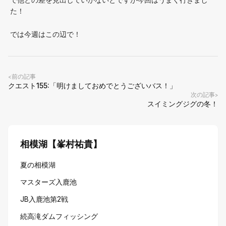
た！
では今週はこの辺で！
前の記事
<
クエスト155:「明けましておめでとうございバス！」
次の記事
>
スイミングジグの冬！
相模湖【峯村祐貴】
夏の相模湖
マスターズ入鹿池
JB入鹿池第2戦
続高滝ダムフィッシング