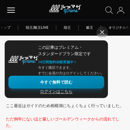
トップ
|
陸王/艇王LIVE
|
陸王
|
艇王
|
オリジナル作
この記事はプレミアム・
2026/05/29
スタンダードプラン限定です
アングラー連載
14日間無料体験実施中！
今すぐ購読できます。
不安定な相模湖
すでに会員の方はログインしてください。
今すぐ無料で読む
ログインはこちら
みなさんこんにちは、ミネムラです。
ここ最近はガイドのため相模湖にちょくちょく行っていました。
ただ例年にないほど厳しいゴールデンウィークからの流れでし
た。