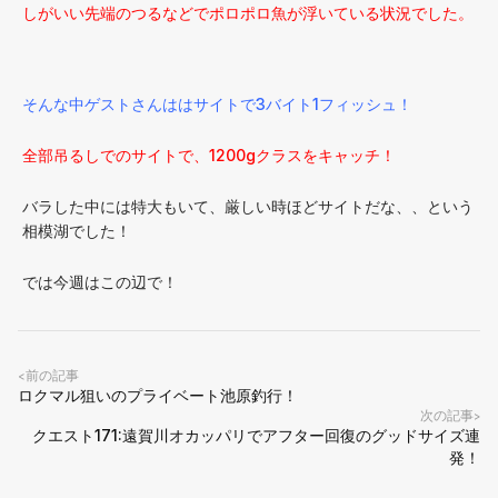
しがいい先端のつるなどでポロポロ魚が浮いている状況でした。
そんな中ゲストさんははサイトで3バイト1フィッシュ！
全部吊るしでのサイトで、1200gクラスをキャッチ！
バラした中には特大もいて、厳しい時ほどサイトだな、、という
相模湖でした！
では今週はこの辺で！
前の記事
<
ロクマル狙いのプライベート池原釣行！
次の記事
>
クエスト171:遠賀川オカッパリでアフター回復のグッドサイズ連
発！