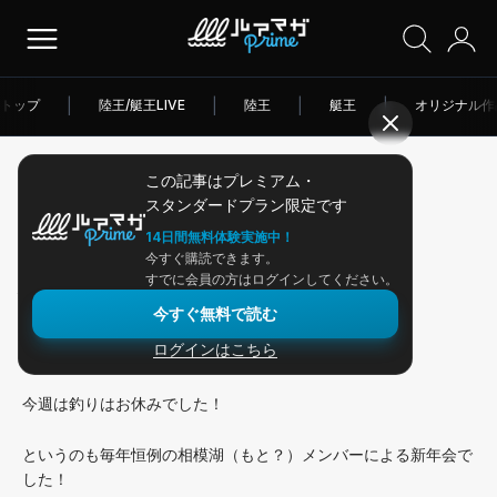
トップ
|
陸王/艇王LIVE
|
陸王
|
艇王
|
オリジナル作
この記事はプレミアム・
2026/01/29
スタンダードプラン限定です
アングラー連載
14日間無料体験実施中！
今すぐ購読できます。
相模湖新年会！（課長会）
すでに会員の方はログインしてください。
今すぐ無料で読む
ログインはこちら
みなさんこんにちは、ミネムラです。
今週は釣りはお休みでした！
というのも毎年恒例の相模湖（もと？）メンバーによる新年会で
した！