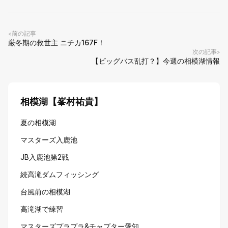
前の記事
<
厳冬期の救世主 ニチカ167F！
次の記事
>
【ビッグバス乱打？】今週の相模湖情報
相模湖【峯村祐貴】
夏の相模湖
マスターズ入鹿池
JB入鹿池第2戦
続高滝ダムフィッシング
台風前の相模湖
高滝湖で練習
マスターズプラプラ&チャプター愛知