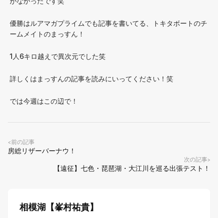
がなかったです笑
優勝はルアマガプライムでも記事を書いてる、トキタボートのチ
ームメイトのまっすん！
1人6キロ越えで異次元でした笑
詳しくはまっすんの記事を読みにいってください！笑
では今週はこの辺で！
前の記事
<
房総リザーバーナウ！
次の記事
>
【遠征】七色・琵琶湖・大江川を巡る出張テスト！
相模湖【峯村祐貴】