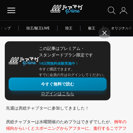
トップ
|
陸王/艇王LIVE
|
陸王
|
艇王
|
オリジナル作
この記事はプレミアム・
2026/05/27
スタンダードプラン限定です
アングラー連載
14日間無料体験実施中！
今すぐ購読できます。
房総チャプター
すでに会員の方はログインしてください。
今すぐ無料で読む
ログインはこちら
みなさんこんにちは、ミネムラです。
先週は房総チャプターに参加してきました！
房総チャプターは水曜開催のためプラはできずでしたが、
例年の
傾向からいくとスポーニングからアフターに、進行するこでアフ