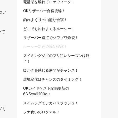
琵琶湖を離れてロケウィーク！
OKリザーバー合宿後編！
つい
釣れまくりの山籠り合宿！
どこでも釣れまくるルーシー！
せて
リザーバー遠征でゾワゾワ炸裂！
ルーシー新色登場NEWS！
スイミングジグのプリ狙いシーズンは終
了！
暖かさを感じる瞬間がチャンス！
環境変化はチャンスのタイミング！
OKガイドゲスト記録更新の
68.5cm6200g！
スイムジグでデカバスラッシュ！
グリ
フナ食いのロクマル！