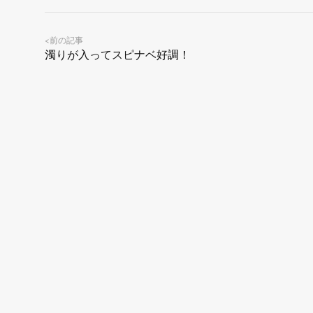
前の記事
<
濁りが入ってスピナベ好調！