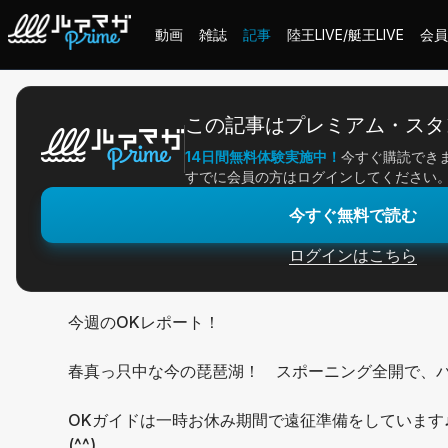
動画
雑誌
記事
陸王LIVE/艇王LIVE
会員
ホーム
＞
記事一覧
＞
アングラー連載
＞
ルーシー新色登場NEWS！
この記事はプレミアム・スタ
14日間無料体験実施中！
今すぐ購読でき
2026/04/13
すでに会員の方はログインしてください
アングラー連載
今すぐ無料で読む
ルーシー新色登場NEW
ログインはこちら
今週のOKレポート！
春真っ只中な今の琵琶湖！ スポーニング全開で、
OKガイドは一時お休み期間で遠征準備をしていま
(^^)