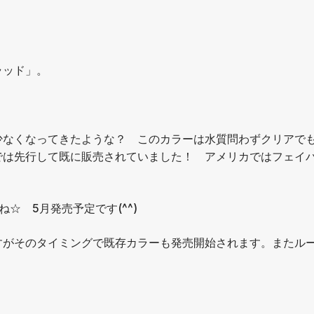
ラッド」。
少なくなってきたような？ このカラーは水質問わずクリアで
では先行して既に販売されていました！ アメリカではフェイ
☆ 5月発売予定です(^^)
すがそのタイミングで既存カラーも発売開始されます。またル
♩