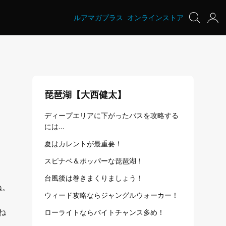
ルアマガプラス
オンラインストア
琵琶湖【大西健太】
ディープエリアに下がったバスを攻略する
には…
夏はカレントが最重要！
スピナベ＆ポッパーな琵琶湖！
台風後は巻きまくりましょう！
ね。
ウィード攻略ならジャングルウォーカー！
ね
ローライトならバイトチャンス多め！