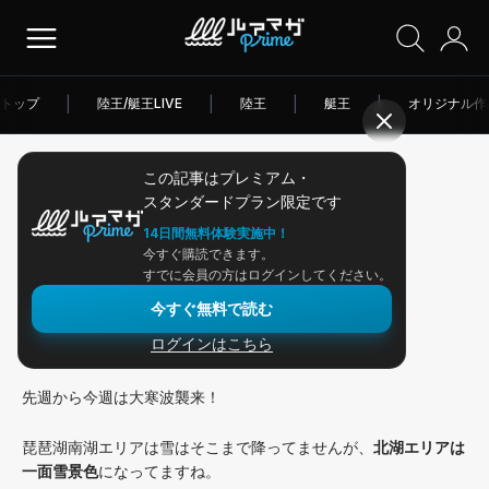
トップ
|
陸王/艇王LIVE
|
陸王
|
艇王
|
オリジナル作
この記事はプレミアム・
2026/01/31
スタンダードプラン限定です
アングラー連載
14日間無料体験実施中！
今すぐ購読できます。
スイミングジグでロクマル！
すでに会員の方はログインしてください。
今すぐ無料で読む
ログインはこちら
今週のOKレポート！
先週から今週は大寒波襲来！
琵琶湖南湖エリアは雪はそこまで降ってませんが、
北湖エリアは
一面雪景色
になってますね。