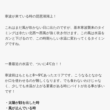
寒波が来ている時の琵琶湖湖上！
これはまだ風が吹かない日に出たのですが、基本寒波襲来のタイ
ミングは冷たい北西〜西風が強く吹き付けます。この風は水温を
ガンと下げるので、この時期らしい水温に変わってくるタイミン
グですね。
一番最近の水温で、ついに4℃台！！
寒波前はもともと8〜9℃あったエリアです。こうなるとなかな
か口を使わせるのが難しくなります。でも食わないわけじゃな
く、少しでも水温が上がる要素がある時にバイトが出る事が多い
です！
・太陽が顔を出した時
・風が止んでいる時