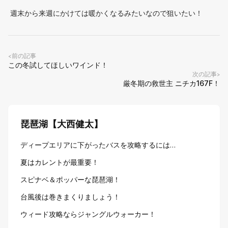
週末から来週にかけては暖かくなるみたいなので狙いたい！
前の記事
<
この冬試してほしいワインド！
次の記事
>
厳冬期の救世主 ニチカ167F！
琵琶湖【大西健太】
ディープエリアに下がったバスを攻略するには…
夏はカレントが最重要！
スピナベ＆ポッパーな琵琶湖！
台風後は巻きまくりましょう！
ウィード攻略ならジャングルウォーカー！