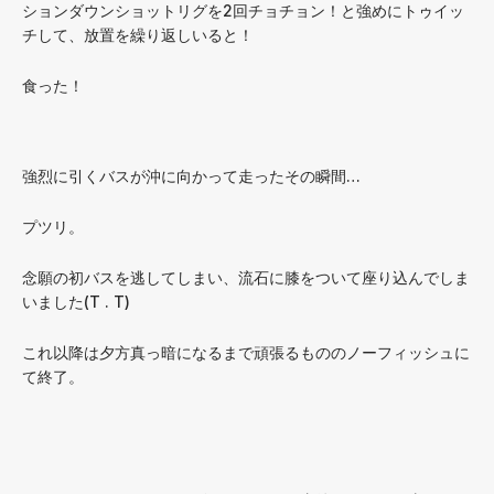
ションダウンショットリグを2回チョチョン！と強めにトゥイッ
チして、放置を繰り返しいると！
食った！
強烈に引くバスが沖に向かって走ったその瞬間…
プツリ。
念願の初バスを逃してしまい、流石に膝をついて座り込んでしま
いました(T . T)
これ以降は夕方真っ暗になるまで頑張るもののノーフィッシュに
て終了。