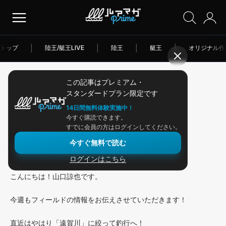
トップ
|
陸王/艇王LIVE
|
陸王
|
艇王
|
オリジナル作
この記事はプレミアム・
2026/02/09
スタンダードプラン限定です
アングラー連載
14日間無料体験実施中！
今すぐ購読できます。
クエスト158:初バスゲットなる
すでに会員の方はログインしてください。
今すぐ無料で読む
か！？
ログインはこちら
こんにちは！山口諒也です。
今週もフィールドの情報をお伝えさせていただきます！
直近はやはり「遠賀川」に絞って釣行へ！