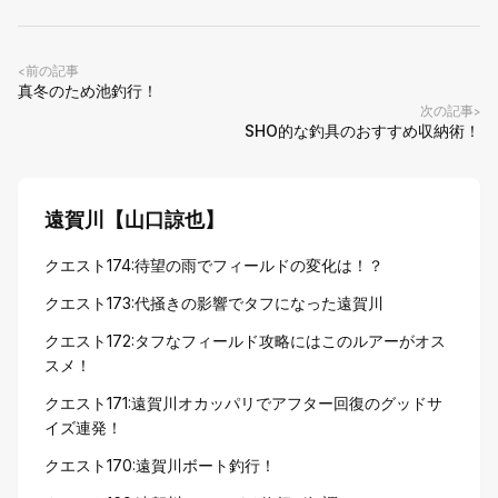
前の記事
<
真冬のため池釣行！
次の記事
>
SHO的な釣具のおすすめ収納術！
遠賀川【山口諒也】
クエスト174:待望の雨でフィールドの変化は！？
クエスト173:代掻きの影響でタフになった遠賀川
クエスト172:タフなフィールド攻略にはこのルアーがオス
スメ！
クエスト171:遠賀川オカッパリでアフター回復のグッドサ
イズ連発！
クエスト170:遠賀川ボート釣行！