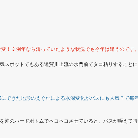
。
か変！※例年なら濁っていたような状況でも今年は違うのです
人気スポットでもある遠賀川上流の水門前でタコ粘りすることに
際にできた地形のえぐれによる水深変化がバスにも人気？で毎
g)を沖のハードボトムでヘコヘコさせていると、バスが咥えて持