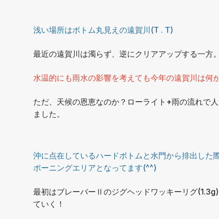
浅い場所はボトム丸見えの遠賀川(T . T)
最近の遠賀川は濁らず、逆にクリアアップする一方
水温的にも雨水の影響を考えても今年の遠賀川は何
ただ、天候の恩恵なのか？ローライト+雨の流れで
ました。
沖に点在しているハードボトムと水門から排出した
ポーニングエリアとなってます(^^)
最初はブレーバーⅡのジグヘッドワッキーリグ(1.3
ていく！