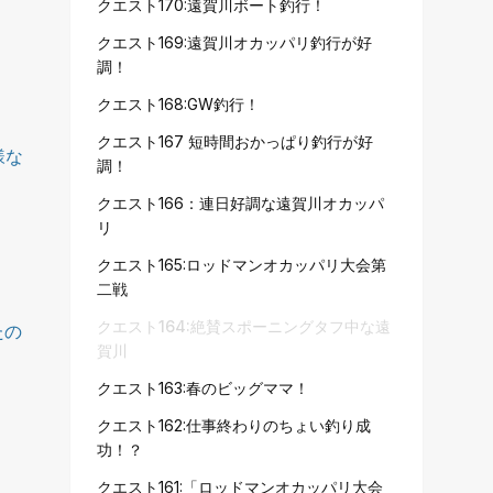
クエスト170:遠賀川ボート釣行！
クエスト169:遠賀川オカッパリ釣行が好
調！
クエスト168:GW釣行！
クエスト167 短時間おかっぱり釣行が好
様な
調！
クエスト166：連日好調な遠賀川オカッパ
リ
クエスト165:ロッドマンオカッパリ大会第
二戦
クエスト164:絶賛スポーニングタフ中な遠
たの
賀川
クエスト163:春のビッグママ！
クエスト162:仕事終わりのちょい釣り成
功！？
クエスト161:「ロッドマンオカッパリ大会