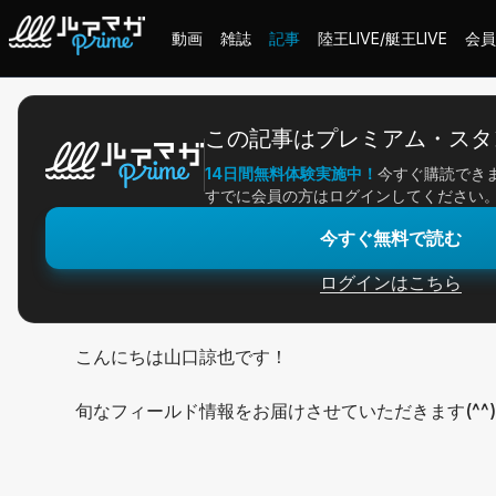
動画
雑誌
記事
陸王LIVE/艇王LIVE
会員
ホーム
＞
記事一覧
＞
アングラー連載
＞
クエスト164:絶賛スポーニ
この記事はプレミアム・スタ
14日間無料体験実施中！
今すぐ購読でき
2026/04/10
すでに会員の方はログインしてください
アングラー連載
今すぐ無料で読む
クエスト164:絶賛ス
ログインはこちら
こんにちは山口諒也です！
旬なフィールド情報をお届けさせていただきます(^^)