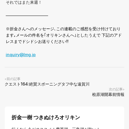
それではまた来週！
——————————–
※折金さんへのメッセージ､この連載のご感想を受け付けており
ます｡メールの件名を｢オリキンさんへ｣としたうえで 下記のアド
レスまでドシドシお送りください!!
inquiry@lmg.jp
前の記事
<
クエスト164:絶賛スポーニングタフ中な遠賀川
次の記事
>
桧原湖開幕前情報
折金一樹 つきぬけろオリキン