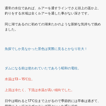
通常の水位であれば、ルアーを通すラインでさえ頭上の遥か上、
釣りをする水域は全くルアーを通した事がない深さです。
同じ湖であるのに初めての湖来たかのような新鮮な気持ちで挑め
ました。
魚探でしか見なかった景色は実際に見るとかなり壮大！
ダムになる前は使われていたであろう昭和の電柱。
水温は13～15℃位。
上流は冷たく、下流は水温が高い傾向でした。
日中は晴れると17℃位まで上がるので季節的には早春は過ぎて、
個体によってはスポーニング前といった感じです。