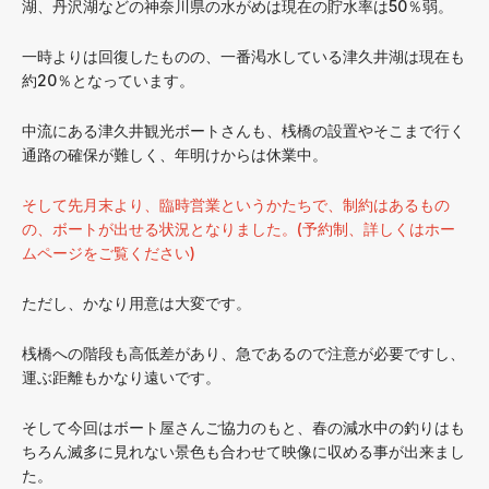
湖、丹沢湖などの神奈川県の水がめは現在の貯水率は50％弱。
一時よりは回復したものの、一番渇水している津久井湖は現在も
約20％となっています。
中流にある津久井観光ボートさんも、桟橋の設置やそこまで行く
通路の確保が難しく、年明けからは休業中。
そして先月末より、臨時営業というかたちで、制約はあるもの
の、ボートが出せる状況となりました。(予約制、詳しくはホー
ムページをご覧ください)
ただし、かなり用意は大変です。
桟橋への階段も高低差があり、急であるので注意が必要ですし、
運ぶ距離もかなり遠いです。
そして今回はボート屋さんご協力のもと、春の減水中の釣りはも
ちろん滅多に見れない景色も合わせて映像に収める事が出来まし
た。