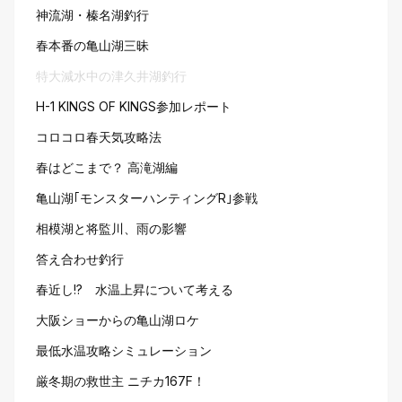
神流湖・榛名湖釣行
春本番の亀山湖三昧
特大減水中の津久井湖釣行
H-1 KINGS OF KINGS参加レポート
コロコロ春天気攻略法
春はどこまで？ 高滝湖編
亀山湖｢モンスターハンティングR｣参戦
相模湖と将監川、雨の影響
答え合わせ釣行
春近し!? 水温上昇について考える
大阪ショーからの亀山湖ロケ
最低水温攻略シミュレーション
厳冬期の救世主 ニチカ167F！