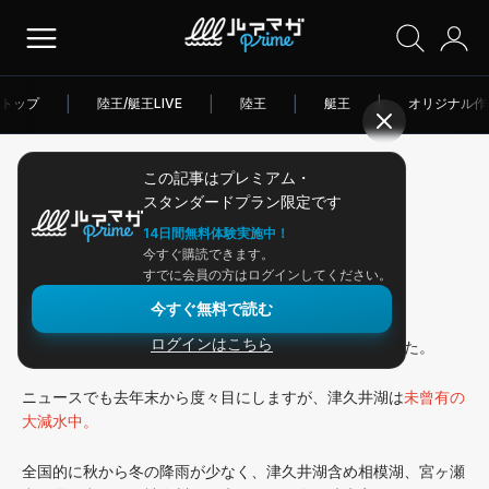
トップ
|
陸王/艇王LIVE
|
陸王
|
艇王
|
オリジナル作
この記事はプレミアム・
2026/04/10
スタンダードプラン限定です
アングラー連載
14日間無料体験実施中！
今すぐ購読できます。
特大減水中の津久井湖釣行
すでに会員の方はログインしてください。
今すぐ無料で読む
ログインはこちら
週明けはオリキンちゃんねるで
津久井湖
に行ってきました。
ニュースでも去年末から度々目にしますが、津久井湖は
未曾有の
大減水中。
全国的に秋から冬の降雨が少なく、津久井湖含め相模湖、宮ヶ瀬