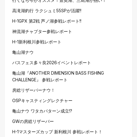
行くなら今がオススメ！豊英湖、三島湖が熱い！
高滝湖釣行 ラクシュミ55SPが活躍!!
H-1GPX 第2戦 芦ノ湖参戦レポート!!
神流湖チャプター参戦レポート
H-1新利根川参戦レポート
亀山湖ナウ
バスフェス多々良2026イベントレポート
亀山湖『ANOTHER DIMENSION BASS FISHING
CHALLENGE』 参戦レポート
房総リザーバーナウ！
OSPキャスティングレクチャー
亀山ナウ ワタカパターン成立!?
GWの房総リザーバー
H-1マスターズカップ 新利根川 参戦レポート！