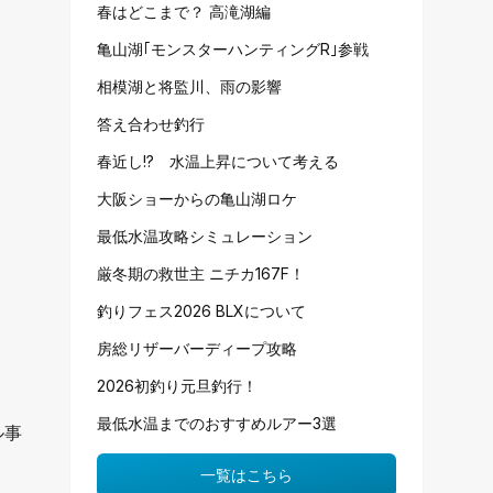
春はどこまで？ 高滝湖編
亀山湖｢モンスターハンティングR｣参戦
相模湖と将監川、雨の影響
答え合わせ釣行
春近し!? 水温上昇について考える
大阪ショーからの亀山湖ロケ
最低水温攻略シミュレーション
厳冬期の救世主 ニチカ167F！
釣りフェス2026 BLXについて
房総リザーバーディープ攻略
2026初釣り元旦釣行！
最低水温までのおすすめルアー3選
ル事
一覧はこちら