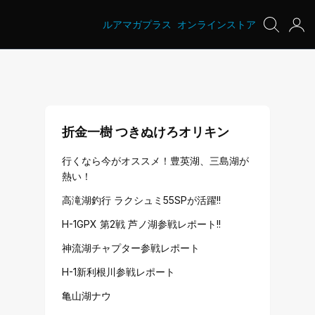
ルアマガプラス
オンラインストア
折金一樹 つきぬけろオリキン
行くなら今がオススメ！豊英湖、三島湖が
熱い！
高滝湖釣行 ラクシュミ55SPが活躍!!
H-1GPX 第2戦 芦ノ湖参戦レポート!!
神流湖チャプター参戦レポート
H-1新利根川参戦レポート
亀山湖ナウ