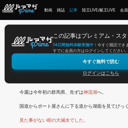
動画
雑誌
記事
陸王LIVE/艇王LIVE
会員
ホーム
＞
記事一覧
＞
アングラー連載
＞
神流湖・榛名湖釣行
この記事はプレミアム・スタ
14日間無料体験実施中！
今すぐ購読でき
2026/04/24
すでに会員の方はログインしてください
アングラー連載
今すぐ無料で読む
神流湖・榛名湖釣行
ログインはこちら
今週は今年初の群馬県、先ずは
神流湖
へ。
国道からボート屋さんに下る道から湖面を見てびっ
見た事がない程の大減水でした。