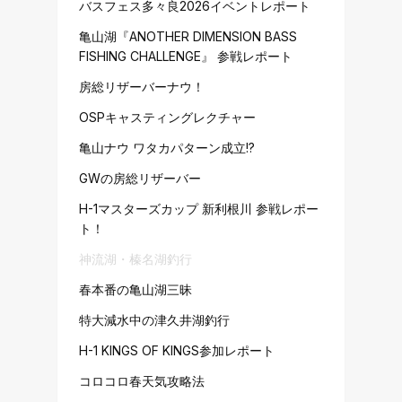
バスフェス多々良2026イベントレポート
亀山湖『ANOTHER DIMENSION BASS
FISHING CHALLENGE』 参戦レポート
房総リザーバーナウ！
OSPキャスティングレクチャー
亀山ナウ ワタカパターン成立!?
GWの房総リザーバー
H-1マスターズカップ 新利根川 参戦レポー
ト！
神流湖・榛名湖釣行
春本番の亀山湖三昧
特大減水中の津久井湖釣行
H-1 KINGS OF KINGS参加レポート
。
コロコロ春天気攻略法