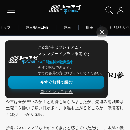
トップ
|
陸王/艇王LIVE
|
陸王
|
艇王
|
オリジナル作
この記事はプレミアム・
2026/03/14
スタンダードプラン限定です
アングラー連載
14日間無料体験実施中！
今すぐ購読できます。
亀山湖｢モンスターハンティングR｣参
すでに会員の方はログインしてください。
今すぐ無料で読む
戦
ログインはこちら
今年は春が早いのか？と期待も膨らみましたが、先週の雨以降は
土曜日を除いて寒い日が多く、水温も上がるどころか、停滞若し
くは少し下がり気味。
折角バスのレンジも上がってきたと感じていただけに、水温の低