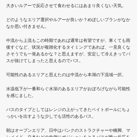
大きいルアーで反応させて食わせるにはあまり良くない天気。
どのようなエリア選択やルアーが良いか？めぼしいプランがなか
なか思い付きません。
中流から上流もこの時期であれば通常は有望ですが、寒くても雨
後すぐなど、状況が複雑化するタイミングであれば、一見良くな
さそうでも一発あるかな？と思えますが、安定して冷えきってバ
スが抜けてしまったと思えるのでパス。
可能性のあるエリアと思えたのは中流から本湖の下流域一択。
水温低下が一番和らぐ水深のあるエリアがおぼろげながら可能性
を感じました。
バスのタイプとしてはレンジの上がってきたベイトボールにちょ
っかいを出すような少しでも活性のあるバス。
朝はオープンエリア、日中はバンクのストラクチャーや橋脚、マ
ンメイド、立木などの外側にポジションをとるバスが唯一反応を