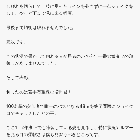
しびれを切らして、枝に乗ったラインを外さずに一点シェイクを
して、やっと下まで見に来る程度。
最後まで均衡は破れませんでした。
完敗です。
この状況で果たして釣れる人が居るのか？今年一番の激タフの印
象しかありませんでした。
そして表彰。
制したのは若手有望株の増田君！
100名超の参加者で唯一のバスとなる48㎝を終了間際にジョイク
ロでキャッチしたとの事。
ここ1、2年湖上でも練習している姿を見るし、特に状況やルアー
を見る目の柔軟さは僕も見習うべきところです。