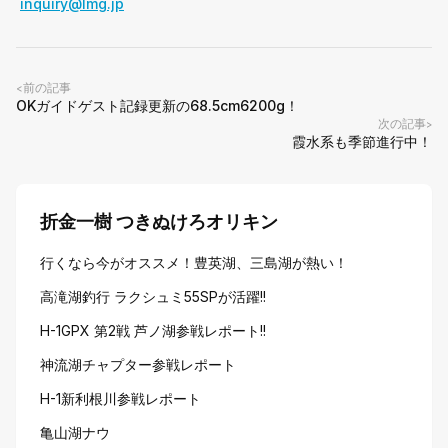
inquiry@lmg.jp
前の記事
<
OKガイドゲスト記録更新の68.5cm6200g！
次の記事
>
霞水系も季節進行中！
折金一樹 つきぬけろオリキン
行くなら今がオススメ！豊英湖、三島湖が熱い！
高滝湖釣行 ラクシュミ55SPが活躍!!
H-1GPX 第2戦 芦ノ湖参戦レポート!!
神流湖チャプター参戦レポート
H-1新利根川参戦レポート
亀山湖ナウ