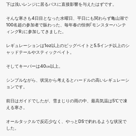
下は浅いレンジに居るバスに直接影響を与えたはずです。
そんな寒さも4日目となった水曜日、平日にも関わらず亀山湖で
100名超の参加者で賑わった、毎年春の恒例｢モンスターハンテ
ィングR｣に参加してきました。
レギュレーションは1oz以上のビッグベイトと5.5インチ以上のシ
ャッドテールやスティックベイト。
そしてキーパーは40㎝以上。
シンプルながら、状況から考えるとハードルの高いレギュレーシ
ョンです。
前日はガイドでしたが、雪まじりの雨の中、最高気温は5℃で凍
える寒さ。
オールタックルで反応少なく、やっとDSで釣れるような状況で
した。