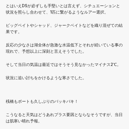
とはいえDSが必ずしも手堅いとは言えず、シチュエーションと
状況を照らし合わせて、1匹に繋がるようなルアー選択。
ビッグベイトやシャッド、ジャークベイトなどを織り混ぜての結
果です。
反応の少なさは湖全体が急激な水温低下とそれが続いている事の
現れで、予想以上に深刻と言えそうでした。
そして当日の気温は最近ではそうそう見なかったマイナス2℃。
状況に追い討ちをかけるような寒さでした。
桟橋もボートも久しぶりのバッキバキ！
こうなると天気はどうあれプラス要因とならなそうですが、当日
は肌寒い晴れ予報。