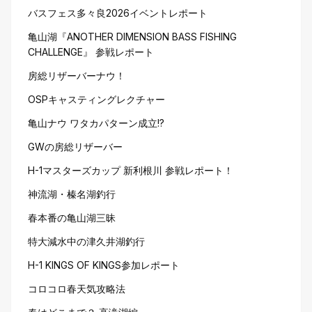
バスフェス多々良2026イベントレポート
亀山湖『ANOTHER DIMENSION BASS FISHING
CHALLENGE』 参戦レポート
房総リザーバーナウ！
OSPキャスティングレクチャー
亀山ナウ ワタカパターン成立!?
GWの房総リザーバー
H-1マスターズカップ 新利根川 参戦レポート！
神流湖・榛名湖釣行
春本番の亀山湖三昧
特大減水中の津久井湖釣行
H-1 KINGS OF KINGS参加レポート
コロコロ春天気攻略法