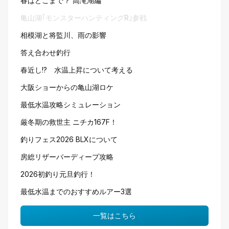
春はどこまで？ 高滝湖編
亀山湖｢モンスターハンティングR｣参戦
相模湖と将監川、雨の影響
答え合わせ釣行
春近し!? 水温上昇について考える
大阪ショーからの亀山湖ロケ
最低水温攻略シミュレーション
厳冬期の救世主 ニチカ167F！
釣りフェス2026 BLXについて
房総リザーバーディープ攻略
2026初釣り元旦釣行！
最低水温までのおすすめルアー3選
一覧はこちら