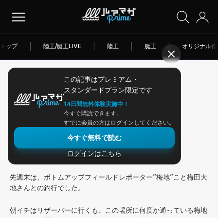
トップ
|
陸王/艇王LIVE
|
陸王
|
艇王
|
オリジナル作
この記事はプレミアム・
2026/03/13
スタンダードプラン限定です
アングラー連載
14日間無料体験実施中！
今すぐ購読できます。
霞水系も季節進行中！
すでに会員の方はログインしてください。
今すぐ無料で読む
ログインはこちら
こんにちは！ 鈴木翔です。
先週末は、ボトムアップフィールドレポーター”梅地”こと梅田大
地さんとの釣行でした。
朝イチはリザーバーに行くも、この場所に何度か通っている梅地