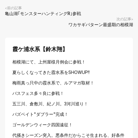
前の記事
<
亀山湖｢モンスターハンティングR｣参戦
次の記事
>
ワカサギパターン最盛期の相模湖
霞ケ浦水系【鈴木翔】
相模湖にて、上州屋様月例会に参戦！
夏らしくなってきた霞水系をSHOWUP!!
梅雨真っ只中の霞水系で、ルアマガ取材！
バスフェス多々良に参戦！
五三川、倉敷川、紀ノ川。3河川巡り！
バズベイト"ダブラー"完成！
ゴールデンウィーク四国遠征！
代掻きシーズン突入。悪条件だからこそ生まれる、好条件