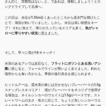
さん曰く、雰囲気はない…と。であれば、移動しましょう！とロ
ングドライブして北浦へ。
この日は、水位が1.35m近くあったところから逆水門を開けたこ
とで、湖流が効いていました。しかし、水位は高い状態をキー
プ！ それに加えて、濁りが入っているエリアも多く、
魚がシャ
ローに寄りやすい状況
に思えました。
そして、早々に僕が1本キャッチ！
水深のあるアシでは反応なく、
フラットにポツンとある浅いアシ
際
に投じると、フォールでラインが勢いよく走りました。釣れた
場所からも食い方からも、季節の進行具合を感じられます。
ヒットルアーは、霞水系の春には欠かせないブレーバーⅡの1.5g
スナッグレスネコリグ！ 僕がブレーバーⅡをネコリグで使用す
る場合は、ネイルシンカーのウエイトは1.5gがベースです。スト
レートワームの太さ・長さに応じて、ちょうど良いシンカーウエ
イトがあると思っており、そこをベースに状況に応じて、軽いor