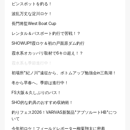
ピンスポットを釣る！
波乱万丈な淀川ロケ！
長門将監West Boat Cup
レンタル＆バスボート釣行で苦戦！？
SHOWUP!!霞ロケ＆初の戸面原ダム釣行
霞水系オカッパリ取材で6キロ超え！？
霞水系も季節進行中！
初場所"紀ノ川"遠征から、ボトムアップ勉強会in三島湖！
冬から早春へ。季節は進行中！
FS大阪＆久しぶりのバス！
SHO的な釣具のおすすめ収納術！
釣りフェス2026！VARIVAS新製品"アブソルートHB"につ
いて
今年初ロケ！フィールドレポーター柳葉翔太に密着