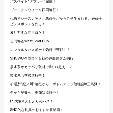
バズベイト"ダブラー"完成！
ゴールデンウィーク四国遠征！
代掻きシーズン突入。悪条件だからこそ生まれる、好条件
ピンスポットを釣る！
波乱万丈な淀川ロケ！
長門将監West Boat Cup
レンタル＆バスボート釣行で苦戦！？
SHOWUP!!霞ロケ＆初の戸面原ダム釣行
霞水系オカッパリ取材で6キロ超え！？
霞水系も季節進行中！
初場所"紀ノ川"遠征から、ボトムアップ勉強会in三島湖！
冬から早春へ。季節は進行中！
FS大阪＆久しぶりのバス！
SHO的な釣具のおすすめ収納術！