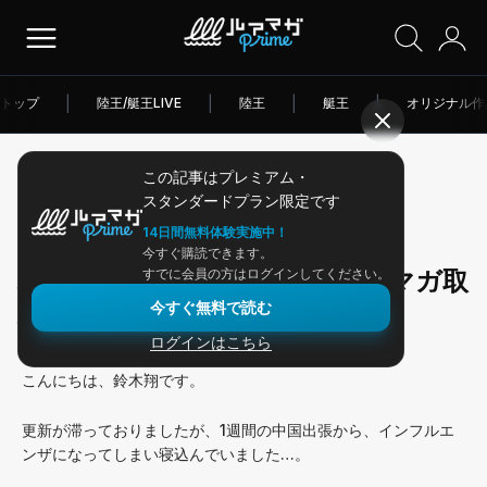
トップ
|
陸王/艇王LIVE
|
陸王
|
艇王
|
オリジナル作
この記事はプレミアム・
2026/07/06
スタンダードプラン限定です
アングラー連載
14日間無料体験実施中！
今すぐ購読できます。
梅雨真っ只中の霞水系で、ルアマガ取
すでに会員の方はログインしてください。
今すぐ無料で読む
材！
ログインはこちら
こんにちは、鈴木翔です。
更新が滞っておりましたが、1週間の中国出張から、インフルエ
ンザになってしまい寝込んでいました…。