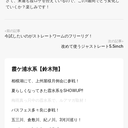
さて、来週も霞ロケを控えているので、この1週間でどう変化し
ていくか？楽しみです！
前の記事
<
今試したいのがストレートワームのフリーリグ！
次の記事
>
改めて使うジャストレート5.5inch
霞ケ浦水系【鈴木翔】
相模湖にて、上州屋様月例会に参戦！
夏らしくなってきた霞水系をSHOWUP!!
梅雨真っ只中の霞水系で、ルアマガ取材！
バスフェス多々良に参戦！
五三川、倉敷川、紀ノ川。3河川巡り！