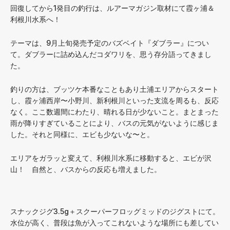
回復してから1発目の釣行は、ルアーマガジン取材にて霞ヶ浦＆
利根川水系へ！
テーマは、9月上旬発売予定のバズベイト『ダブラー』につい
て。ダブラーに詰め込んだコダワリを、思う存分語ってきまし
た。
釣りの方は、ブッツケ本番なこともあり土浦エリアからスタート
し、霞ヶ浦西岸〜小野川、新利根川といった支流を周るも、反応
なく。ここ数週間にわたり、晴れる日が少ないこと。まとまった
雨が降りすぎていることにより、バスの元気がないように感じま
した。それと同様に、エビも少ないな〜と。
エリアをガラッと変えて、利根川水系に移動すると、エビが沢
山！ 自然と、バスからの反応も増えました。
スナックジグ3.5g＋スクーパーフロッグミッドのジグストにて。
水位が高く、普段は魚が入ってこれないような場所にも差してい