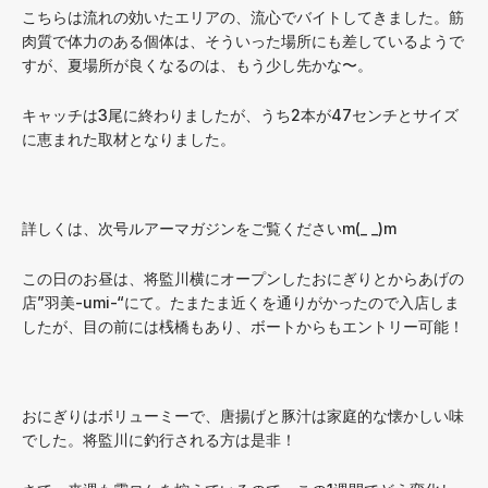
こちらは流れの効いたエリアの、流心でバイトしてきました。筋
肉質で体力のある個体は、そういった場所にも差しているようで
すが、夏場所が良くなるのは、もう少し先かな〜。
キャッチは3尾に終わりましたが、うち2本が47センチとサイズ
に恵まれた取材となりました。
詳しくは、次号ルアーマガジンをご覧くださいm(_ _)m
この日のお昼は、将監川横にオープンしたおにぎりとからあげの
店”羽美-umi-“にて。たまたま近くを通りがかったので入店しま
したが、目の前には桟橋もあり、ボートからもエントリー可能！
おにぎりはボリューミーで、唐揚げと豚汁は家庭的な懐かしい味
でした。将監川に釣行される方は是非！