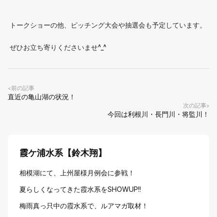
トークショーの他、ピッチング大会や抽選会も予定しています。
ぜひお立ち寄りくださいませ^_^
前の記事
<
直近の亀山湖の状況！
次の記事
>
今回は利根川・長門川・将監川！
霞ケ浦水系【鈴木翔】
相模湖にて、上州屋様月例会に参戦！
夏らしくなってきた霞水系をSHOWUP!!
梅雨真っ只中の霞水系で、ルアマガ取材！