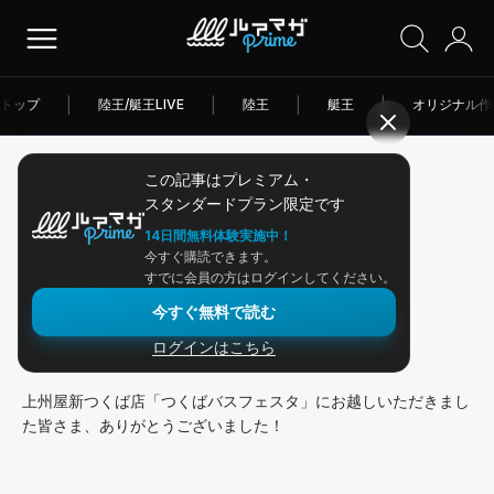
トップ
|
陸王/艇王LIVE
|
陸王
|
艇王
|
オリジナル作
この記事はプレミアム・
2026/04/23
スタンダードプラン限定です
アングラー連載
14日間無料体験実施中！
今すぐ購読できます。
波乱万丈な淀川ロケ！
すでに会員の方はログインしてください。
今すぐ無料で読む
ログインはこちら
こんにちは！ 鈴木翔です。
上州屋新つくば店「つくばバスフェスタ」にお越しいただきまし
た皆さま、ありがとうございました！