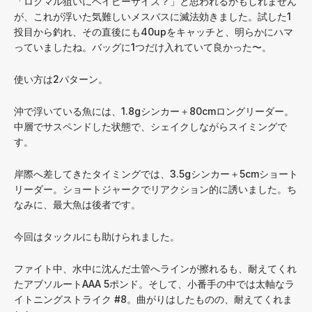
「ロクマル狙いにベイビーサイズ？」と思われるかもしれません
が、これが浮いた気難しいメスバスに滅法効きました。試した1
投目から釣れ、その直後にも40upをキャッチと、明らかにハマ
っていましたね。バッグに1つだけ入れていて良かった〜。
使い方は2パターン。
沖で浮いている魚には、1.8gシンカー＋80cmロングリーダー。
中層でサスペンドした状態で、シェイクしながらスイミングで
す。
岸際へ差してきたタイミングでは、3.5gシンカー＋5cmショート
リーダー。ショートジャークでリアクション的に誘いました。ち
なみに、最大魚は後者です。
今回はタックルにも助けられました。
ファイト中、水中に沈んだ土管へラインが擦れるも、耐えてくれ
たアブソルートAAA 5ポンド。そして、小番手の中では太軸なラ
イトニングストライク #8。曲がりはしたものの、耐えてくれま