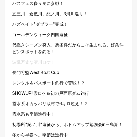
バスフェス多々良に参戦！
五三川、倉敷川、紀ノ川。3河川巡り！
バズベイト"ダブラー"完成！
ゴールデンウィーク四国遠征！
代掻きシーズン突入。悪条件だからこそ生まれる、好条件
ピンスポットを釣る！
波乱万丈な淀川ロケ！
長門将監West Boat Cup
レンタル＆バスボート釣行で苦戦！？
SHOWUP!!霞ロケ＆初の戸面原ダム釣行
霞水系オカッパリ取材で6キロ超え！？
霞水系も季節進行中！
初場所"紀ノ川"遠征から、ボトムアップ勉強会in三島湖！
冬から早春へ。季節は進行中！