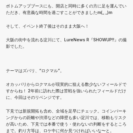
ボトムアップブースにも、開店と同時に多くの方に足を運んでい
ただき、有意義な時間を過ごすことができましたm(_ _)m
そして、イベント終了後はそのまま大阪へ！
大阪の街中を流れる淀川にて、LureNews R『SHOWUP!!』の撮
影でした。
テーマはズバリ、“ロクマル”。
オカッパリからロクマルが現実的に狙える数少ないフィールドで
すからね！ 2年前に訪れた際は苦戦を強いられたフィールドだけ
に、今回はそのリベンジです。
下見では新規開拓も含め、全域を足早にチェック。コインパーキ
ングからの距離や渋滞などの障壁も多い淀川では、移動もリスク
が高いため、下見では本番で使う・使わないの判断をするところ
まで。釣り方等は、ロケ中に何か見つければいいな〜と。