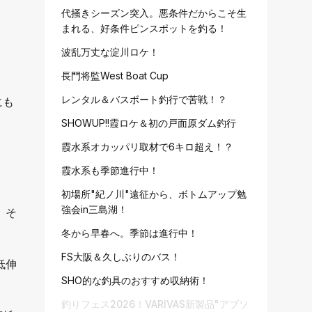
代掻きシーズン突入。悪条件だからこそ生
まれる、好条件ピンスポットを釣る！
波乱万丈な淀川ロケ！
長門将監West Boat Cup
レンタル＆バスボート釣行で苦戦！？
にも
SHOWUP!!霞ロケ＆初の戸面原ダム釣行
霞水系オカッパリ取材で6キロ超え！？
霞水系も季節進行中！
初場所"紀ノ川"遠征から、ボトムアップ勉
強会in三島湖！
。そ
冬から早春へ。季節は進行中！
FS大阪＆久しぶりのバス！
低伸
SHO的な釣具のおすすめ収納術！
釣りフェス2026！VARIVAS新製品"アブソ