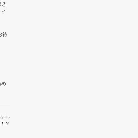
巻き
ライ
お待
進め
の記事
>
！？