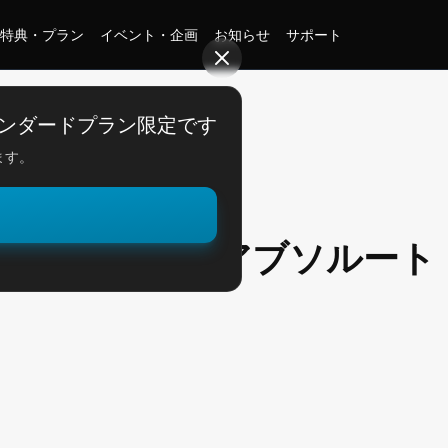
特典・プラン
イベント・企画
お知らせ
サポート
AS新製品"アブソルートHB"について
ンダードプラン限定です
ます。
。
RIVAS新製品"アブソルート