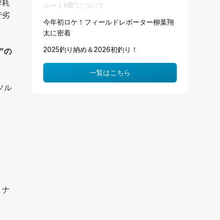
摩耗
ルートHB"について
で劣
今年初ロケ！フィールドレポーター柳葉翔
太に密着
2025釣り納め＆2026初釣り！
”の
一覧はこちら
ソル
、ナ