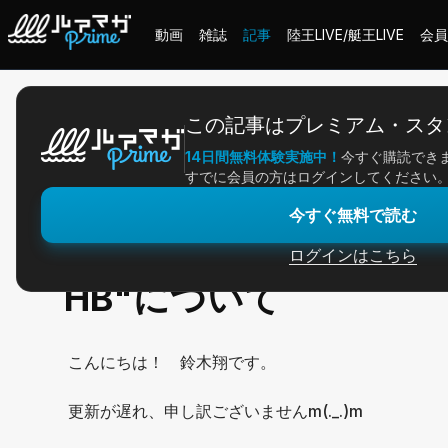
動画
雑誌
記事
陸王LIVE/艇王LIVE
会員
ホーム
＞
記事一覧
＞
アングラー連載
＞
釣りフェス2026！VARIV
この記事はプレミアム・スタ
14日間無料体験実施中！
今すぐ購読でき
2026/01/25
すでに会員の方はログインしてください
アングラー連載
今すぐ無料で読む
釣りフェス2026！VA
ログインはこちら
HB"について
こんにちは！ 鈴木翔です。
更新が遅れ、申し訳ございませんm(._.)m