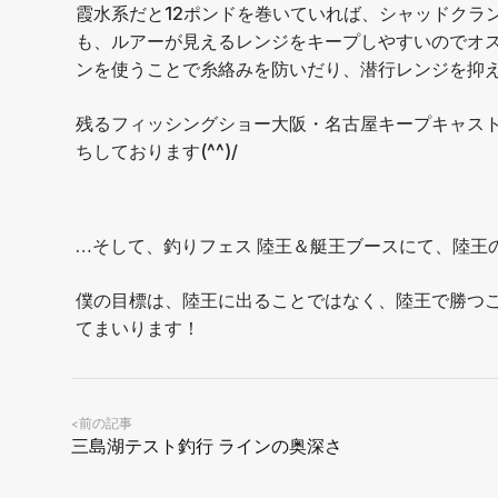
霞水系だと12ポンドを巻いていれば、シャッドクラ
も、ルアーが見えるレンジをキープしやすいのでオ
ンを使うことで糸絡みを防いだり、潜行レンジを抑
残るフィッシングショー大阪・名古屋キープキャスト
ちしております(^^)/
…そして、釣りフェス 陸王＆艇王ブースにて、陸王
僕の目標は、陸王に出ることではなく、陸王で勝つ
てまいります！
前の記事
<
三島湖テスト釣行 ラインの奥深さ