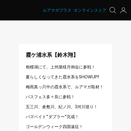
ルアマガプラス
オンラインストア
霞ケ浦水系【鈴木翔】
相模湖にて、上州屋様月例会に参戦！
夏らしくなってきた霞水系をSHOWUP!!
梅雨真っ只中の霞水系で、ルアマガ取材！
バスフェス多々良に参戦！
五三川、倉敷川、紀ノ川。3河川巡り！
バズベイト"ダブラー"完成！
ゴールデンウィーク四国遠征！