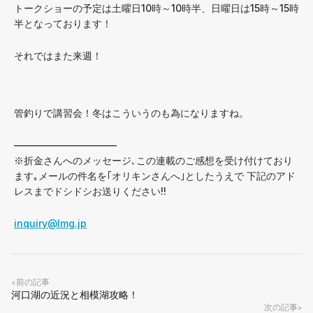
トークショーの予定は土曜日10時～10時半、日曜日は15時～15時
半となっております！
それではまた来週！
管釣りで講習会！冬はこういうのも為になりますね。
——————————–
※折金さんへのメッセージ､この連載のご感想を受け付けており
ます｡メールの件名を｢オリキンさんへ｣としたうえで 下記のアド
レスまでドシドシお送りください!!
inquiry@lmg.jp
前の記事
<
河口湖の近況と相模湖攻略！
次の記事
>