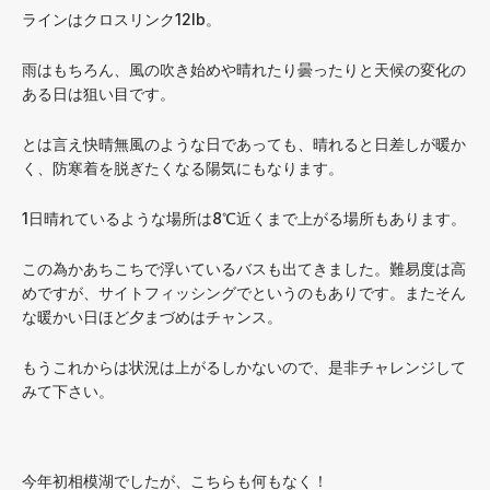
ラインはクロスリンク12lb。
雨はもちろん、風の吹き始めや晴れたり曇ったりと天候の変化の
ある日は狙い目です。
とは言え快晴無風のような日であっても、晴れると日差しが暖か
く、防寒着を脱ぎたくなる陽気にもなります。
1日晴れているような場所は8℃近くまで上がる場所もあります。
この為かあちこちで浮いているバスも出てきました。難易度は高
めですが、サイトフィッシングでというのもありです。またそん
な暖かい日ほど夕まづめはチャンス。
もうこれからは状況は上がるしかないので、是非チャレンジして
みて下さい。
今年初相模湖でしたが、こちらも何もなく！