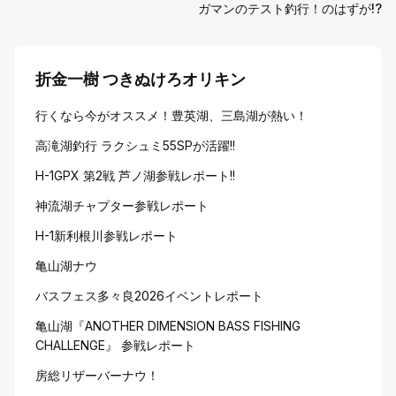
ガマンのテスト釣行！のはずが!?
折金一樹 つきぬけろオリキン
行くなら今がオススメ！豊英湖、三島湖が熱い！
高滝湖釣行 ラクシュミ55SPが活躍!!
H-1GPX 第2戦 芦ノ湖参戦レポート!!
神流湖チャプター参戦レポート
H-1新利根川参戦レポート
亀山湖ナウ
バスフェス多々良2026イベントレポート
亀山湖『ANOTHER DIMENSION BASS FISHING
CHALLENGE』 参戦レポート
房総リザーバーナウ！