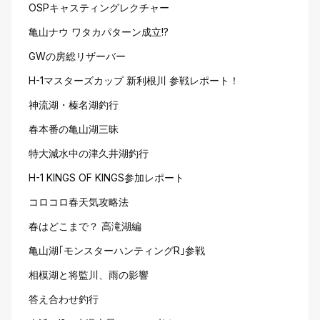
OSPキャスティングレクチャー
亀山ナウ ワタカパターン成立!?
GWの房総リザーバー
H-1マスターズカップ 新利根川 参戦レポート！
神流湖・榛名湖釣行
春本番の亀山湖三昧
特大減水中の津久井湖釣行
H-1 KINGS OF KINGS参加レポート
コロコロ春天気攻略法
春はどこまで？ 高滝湖編
亀山湖｢モンスターハンティングR｣参戦
相模湖と将監川、雨の影響
答え合わせ釣行