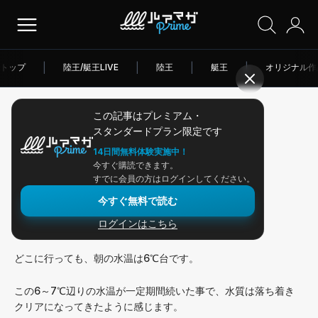
トップ
|
陸王/艇王LIVE
|
陸王
|
艇王
|
オリジナル作
この記事はプレミアム・
2026/02/06
スタンダードプラン限定です
アングラー連載
14日間無料体験実施中！
今すぐ購読できます。
最低水温攻略シミュレーション
すでに会員の方はログインしてください。
今すぐ無料で読む
ログインはこちら
いよいよフィールドはソコのソコ。
どこに行っても、朝の水温は6℃台です。
この6～7℃辺りの水温が一定期間続いた事で、水質は落ち着き
クリアになってきたように感じます。