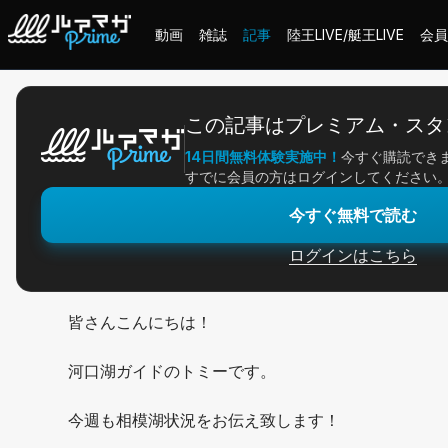
動画
雑誌
記事
陸王LIVE/艇王LIVE
会員
ホーム
＞
記事一覧
＞
アングラー連載
＞
河口湖の近況と相模湖攻略！
この記事はプレミアム・スタ
14日間無料体験実施中！
今すぐ購読でき
2026/02/07
すでに会員の方はログインしてください
アングラー連載
今すぐ無料で読む
河口湖の近況と相模湖
ログインはこちら
皆さんこんにちは！
河口湖ガイドのトミーです。
今週も相模湖状況をお伝え致します！