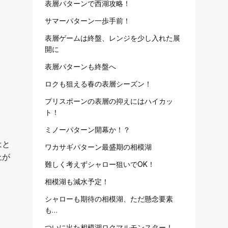
表層パターンで西湖攻略！
サマーパターン一歩手前！
表層ゲームは終盤、レンジを少し入れた展
開に
表層パターンも終盤へ
ロクも狙える春の表層シーズン！
プリスポーンの表層の抑えにはハイカッ
ト！
ミノーパターン開幕か！？
はと
ワカサギパターン最盛期の相模湖
上が
難しく考えずシャロー狙いでOK！
相模湖も減水予定！
シャローも期待の相模湖、ただ懸念要素
も…
ついに出た相模湖ロクマルモンスター！