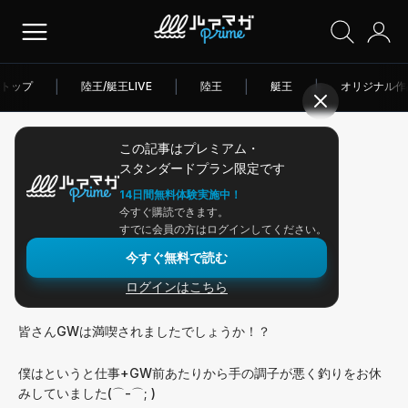
トップ
|
陸王/艇王LIVE
|
陸王
|
艇王
|
オリジナル作
この記事はプレミアム・
2026/05/08
スタンダードプラン限定です
アングラー連載
14日間無料体験実施中！
今すぐ購読できます。
クエスト168:GW釣行！
すでに会員の方はログインしてください。
今すぐ無料で読む
ログインはこちら
こんにちは山口諒也です！
皆さんGWは満喫されましたでしょうか！？
僕はというと仕事+GW前あたりから手の調子が悪く釣りをお休
みしていました(⌒-⌒; )