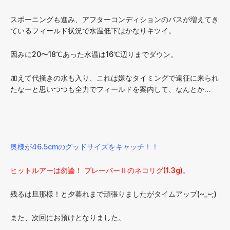
スポーニングも進み、アフターコンディションのバスが増えてき
ているフィールド状況で水温低下はかなりキツイ。
因みに20〜18℃あった水温は16℃辺りまでダウン。
加えて代掻きの水も入り、これは嫌なタイミングで遠征に来られ
たなーと思いつつも全力でフィールドを案内して、なんとか…
奥様が46.5cmのグッドサイズをキャッチ！！
ヒットルアーは勿論！ ブレーバーⅡのネコリグ(1.3g)。
残るは旦那様！と夕暮れまで頑張りましたがタイムアップ(~_~;)
また、次回にお預けとなりました。