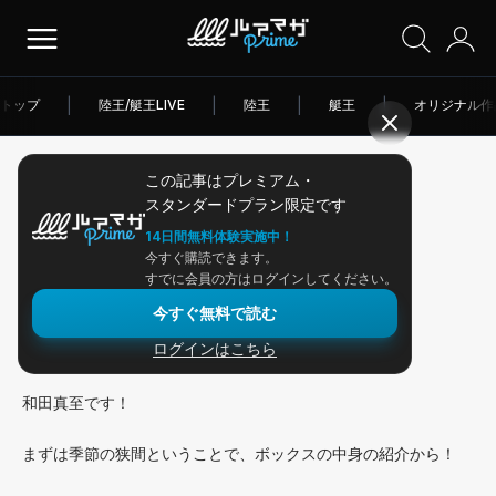
トップ
|
陸王/艇王LIVE
|
陸王
|
艇王
|
オリジナル作
この記事はプレミアム・
2026/03/03
スタンダードプラン限定です
アングラー連載
14日間無料体験実施中！
今すぐ購読できます。
季節の狭間の岡山河川アタック
すでに会員の方はログインしてください。
今すぐ無料で読む
ログインはこちら
こんにちは！
和田真至です！
⁡まずは季節の狭間ということで、ボックスの中身の紹介から！