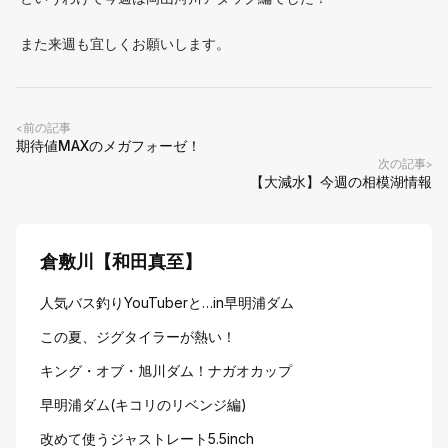
また来週も宜しくお願いします。
前の記事
<
期待値MAXのメガフォーゼ！
次の記事
>
【大減水】今週の相模湖情報
倉敷川【和田真至】
人気バス釣りYouTuberと…in早明浦ダム
この夏、ジグタイラーが熱い！
キング・オブ・旭川ダム！ナガオカップ
早明浦ダム(キコリのリベンジ編)
改めて使うジャストレート5.5inch