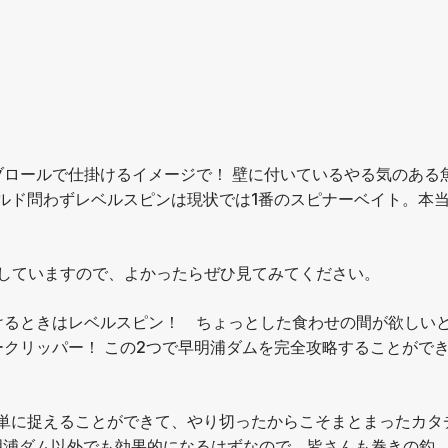
ロールで仕掛けるイメージで！ 壁に付いているやる気のある
ルド問わずレベルスピンは現状では1番のスピナーベイト。本
mで投稿していますので、よかったらぜひ見てみてください。
けるときはレベルスピン！ ちょっとした食わせの間が欲しい
クリッパー！ この2つで早明浦ダムを完全攻略することがで
簡単に捉えることができて、やり切ったからこそまとまったカタ
明浦ダム以外でも効果的になるはずなので、皆さんも巻きの釣