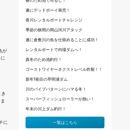
春のため池で吊るし！
遂にデッドボーイ発売！
香川レンタルボートチャレンジ
季節の狭間の岡山河川アタック
遂に倉敷川の魚を仕留めることに成功！
レンタルボートで内場ダムへ！
魚が
当に
真冬のため池釣行！
ゴーストワイヤーネクストレベル炸裂！！
新年1発目の早明浦ダム
川のバイブパターンにハマる冬！
とき
スーパーフィッシュローラーが熱い！
きま
年末の川上ダム釣行！
チに
一覧はこちら