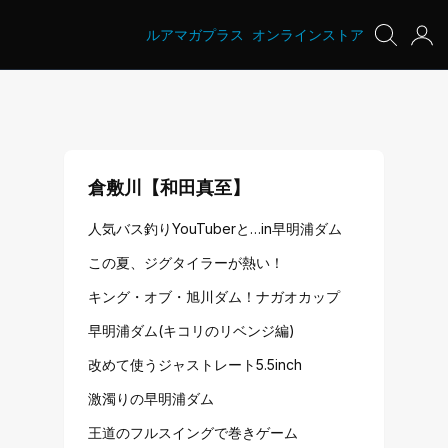
ルアマガプラス
オンラインストア
倉敷川【和田真至】
人気バス釣りYouTuberと…in早明浦ダム
この夏、ジグタイラーが熱い！
キング・オブ・旭川ダム！ナガオカップ
早明浦ダム(キコリのリベンジ編)
改めて使うジャストレート5.5inch
激濁りの早明浦ダム
王道のフルスイングで巻きゲーム