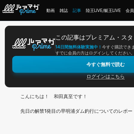
動画
雑誌
記事
陸王LIVE/艇王LIVE
会員
ホーム
＞
記事一覧
＞
アングラー連載
＞
解禁1発目の早明浦ダムへ
この記事はプレミアム・スタ
14日間無料体験実施中！
今すぐ購読でき
2026/04/28
すでに会員の方はログインしてください
アングラー連載
今すぐ無料で読む
解禁1発目の早明浦ダム
ログインはこちら
こんにちは！ 和田真至です！
先日の解禁1発目の早明浦ダム釣行についてのレポー