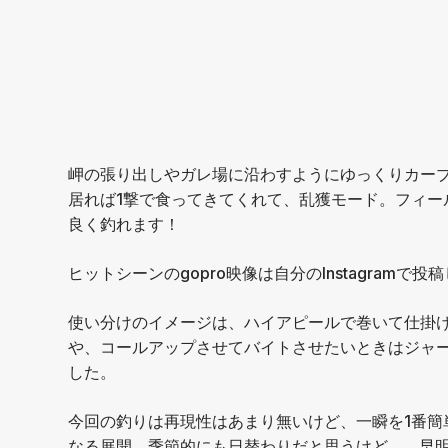
岬の張り出しやガレ場に沿わすようにゆっくりカーブ
居れば1撃で食ってきてくれて、乱獲モード。フィー
良く釣れます！
⁡ヒットシーンのgopro映像は自分のInstagra
⁡使い分けのイメージは、ハイアピールで巻いて仕掛
や、コールアップさせてバイトさせたいときはジャー
した。
⁡今回の釣りは再現性はあまり無いけど、一瞬を1番
なる展開。季節的にも日替わりだと思うけど…、早