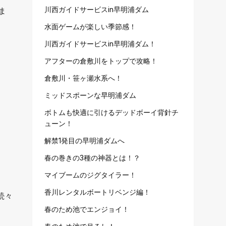
川西ガイドサービスin早明浦ダム
ま
水面ゲームが楽しい季節感！
川西ガイドサービスin早明浦ダム！
アフターの倉敷川をトップで攻略！
倉敷川・笹ヶ瀬水系へ！
ミッドスポーンな早明浦ダム
ボトムも快適に引けるデッドボーイ背針チ
ューン！
解禁1発目の早明浦ダムへ
春の巻きの3種の神器とは！？
マイブームのジグタイラー！
香川レンタルボートリベンジ編！
続々
春のため池でエンジョイ！