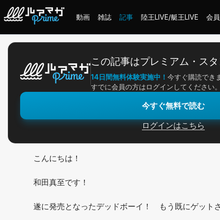
動画
雑誌
記事
陸王LIVE/艇王LIVE
会員
ホーム
＞
記事一覧
＞
アングラー連載
＞
遂にデッドボーイ発売！
この記事はプレミアム・スタ
14日間無料体験実施中！
今すぐ購読でき
2026/03/17
すでに会員の方はログインしてください
アングラー連載
今すぐ無料で読む
遂にデッドボーイ発売
ログインはこちら
こんにちは！
和田真至です！
遂に発売となったデッドボーイ！ もう既にゲット