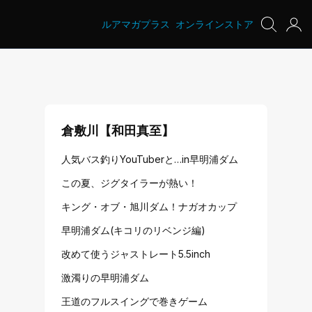
ルアマガプラス
オンラインストア
倉敷川【和田真至】
人気バス釣りYouTuberと…in早明浦ダム
この夏、ジグタイラーが熱い！
キング・オブ・旭川ダム！ナガオカップ
早明浦ダム(キコリのリベンジ編)
改めて使うジャストレート5.5inch
激濁りの早明浦ダム
王道のフルスイングで巻きゲーム