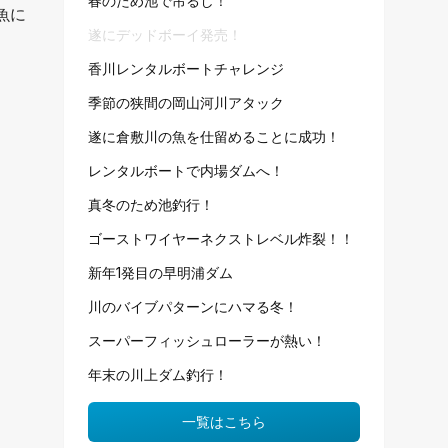
春のため池で吊るし！
魚に
遂にデッドボーイ発売！
香川レンタルボートチャレンジ
季節の狭間の岡山河川アタック
遂に倉敷川の魚を仕留めることに成功！
レンタルボートで内場ダムへ！
真冬のため池釣行！
ゴーストワイヤーネクストレベル炸裂！！
新年1発目の早明浦ダム
川のバイブパターンにハマる冬！
スーパーフィッシュローラーが熱い！
年末の川上ダム釣行！
一覧はこちら