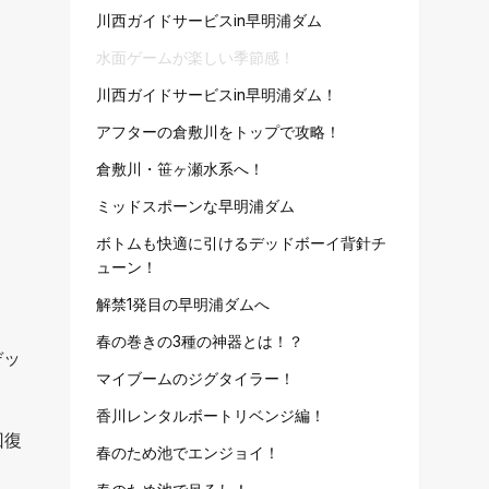
川西ガイドサービスin早明浦ダム
水面ゲームが楽しい季節感！
川西ガイドサービスin早明浦ダム！
アフターの倉敷川をトップで攻略！
倉敷川・笹ヶ瀬水系へ！
ミッドスポーンな早明浦ダム
ボトムも快適に引けるデッドボーイ背針チ
ューン！
解禁1発目の早明浦ダムへ
春の巻きの3種の神器とは！？
デッ
マイブームのジグタイラー！
香川レンタルボートリベンジ編！
回復
春のため池でエンジョイ！