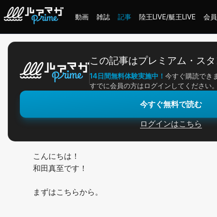
動画
雑誌
記事
陸王LIVE/艇王LIVE
会員
ホーム
＞
記事一覧
＞
アングラー連載
＞
水面ゲームが楽しい季節感！
この記事はプレミアム・スタ
14日間無料体験実施中！
今すぐ購読でき
2026/06/07
すでに会員の方はログインしてください
アングラー連載
今すぐ無料で読む
水面ゲームが楽しい季
ログインはこちら
こんにちは！
和田真至です！
まずはこちらから。