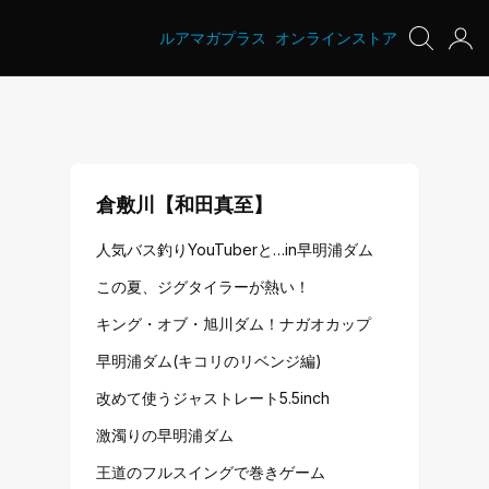
ルアマガプラス
オンラインストア
倉敷川【和田真至】
人気バス釣りYouTuberと…in早明浦ダム
この夏、ジグタイラーが熱い！
キング・オブ・旭川ダム！ナガオカップ
早明浦ダム(キコリのリベンジ編)
改めて使うジャストレート5.5inch
激濁りの早明浦ダム
王道のフルスイングで巻きゲーム