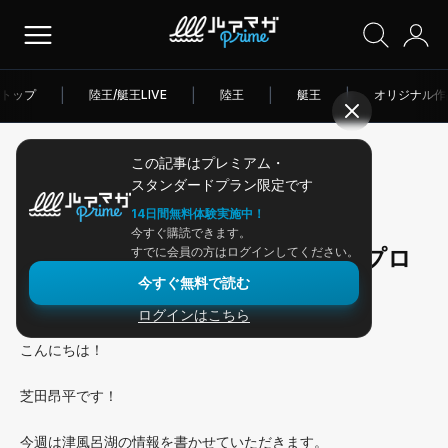
トップ
|
陸王/艇王LIVE
|
陸王
|
艇王
|
オリジナル作
この記事はプレミアム・
2026/05/26
スタンダードプラン限定です
アングラー連載
14日間無料体験実施中！
今すぐ購読できます。
津風呂湖オカッパリでもこのアプロ
すでに会員の方はログインしてください。
今すぐ無料で読む
ーチ！
ログインはこちら
こんにちは！
芝田昂平です！
今週は津風呂湖の情報を書かせていただきます。