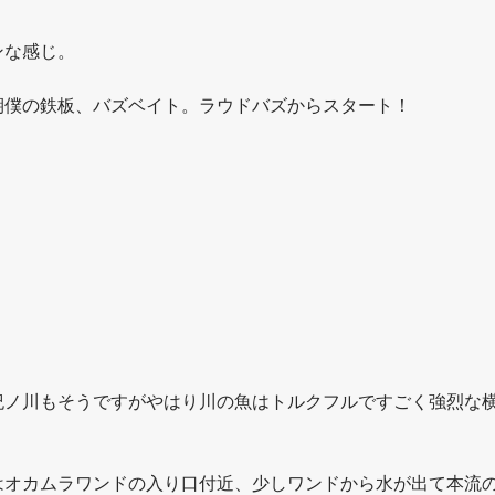
ンな感じ。
期僕の鉄板、バズベイト。ラウドバズからスタート！
紀ノ川もそうですがやはり川の魚はトルクフルですごく強烈な
はオカムラワンドの入り口付近、少しワンドから水が出て本流