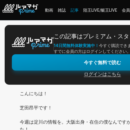
動画
雑誌
記事
陸王LIVE/艇王LIVE
会員
ホーム
＞
記事一覧
＞
アングラー連載
＞
近いけどほぼ初めてな淀川釣
この記事はプレミアム・スタ
14日間無料体験実施中！
今すぐ購読でき
2026/06/15
すでに会員の方はログインしてください
アングラー連載
今すぐ無料で読む
近いけどほぼ初めてな
ログインはこちら
こんにちは！
芝田昂平です！
今週は淀川の情報を。大阪出身・在住の僕なんです
た！