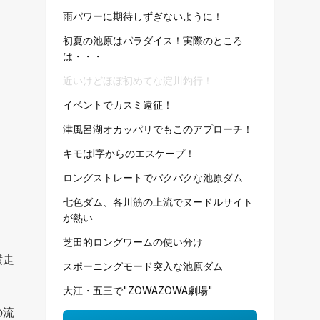
雨パワーに期待しずぎないように！
初夏の池原はパラダイス！実際のところ
は・・・
近いけどほぼ初めてな淀川釣行！
イベントでカスミ遠征！
津風呂湖オカッパリでもこのアプローチ！
キモはI字からのエスケープ！
ロングストレートでバクバクな池原ダム
七色ダム、各川筋の上流でヌードルサイト
が熱い
芝田的ロングワームの使い分け
横走
スポーニングモード突入な池原ダム
大江・五三で"ZOWAZOWA劇場"
の流