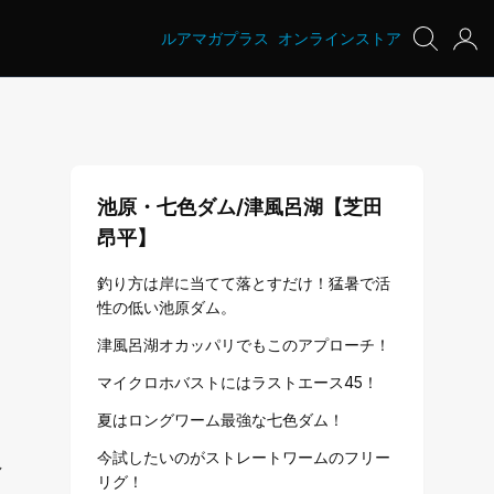
ルアマガプラス
オンラインストア
池原・七色ダム/津風呂湖【芝田
昂平】
釣り方は岸に当てて落とすだけ！猛暑で活
性の低い池原ダム。
津風呂湖オカッパリでもこのアプローチ！
マイクロホバストにはラストエース45！
夏はロングワーム最強な七色ダム！
今試したいのがストレートワームのフリー
し
リグ！