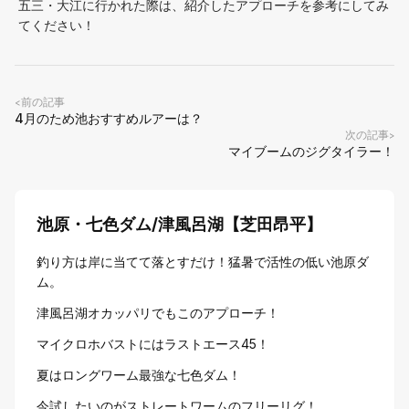
五三・大江に行かれた際は、紹介したアプローチを参考にしてみ
てください！
前の記事
<
4月のため池おすすめルアーは？
次の記事
>
マイブームのジグタイラー！
池原・七色ダム/津風呂湖【芝田昂平】
釣り方は岸に当てて落とすだけ！猛暑で活性の低い池原ダ
ム。
津風呂湖オカッパリでもこのアプローチ！
マイクロホバストにはラストエース45！
夏はロングワーム最強な七色ダム！
今試したいのがストレートワームのフリーリグ！