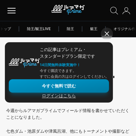
トップ
|
陸王/艇王LIVE
|
陸王
|
艇王
|
オリジナル作
この記事はプレミアム・
2026/04/14
スタンダードプラン限定です
アングラー連載
14日間無料体験実施中！
今すぐ購読できます。
大江・五三で"ZOWAZOWA劇場"
すでに会員の方はログインしてください。
今すぐ無料で読む
ログインはこちら
皆さんこんにちは、芝田昂平です！
今週からルアマガプライムでフィールド情報を書かせていただく
ことになりました。
七色ダム・池原ダムや津風呂湖、他にもトーナメントや撮影など