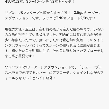
45UPは2本、30〜40センチも2本キャッチ！
リグは、JBマスターズの時からすべて同じ、3.5gのリーダーレ
スダウンショットです。フックはTNSオフセット2/0です！
現在の大江・五三は、産む前の魚から産んだ後の魚まで、いろい
ろな魚が混在している状況でした。割合的には産む前の魚が1番
多い印象だったので、狙いにしたのは産む前の魚達。このタイミ
ングはフィールドによってスポーンの進行具合に誤差が生じま
す。狙いたい魚を明確にして、その魚に寄り添ったアプローチを
する事が重要です！
ゾワゾワ3.5のリーダーレスダウンショットで、「シェードプラ
ス水中まで伸びてるカバー」にアプローチ。シェイクしながらフ
ォールさせていくとバイト連発！