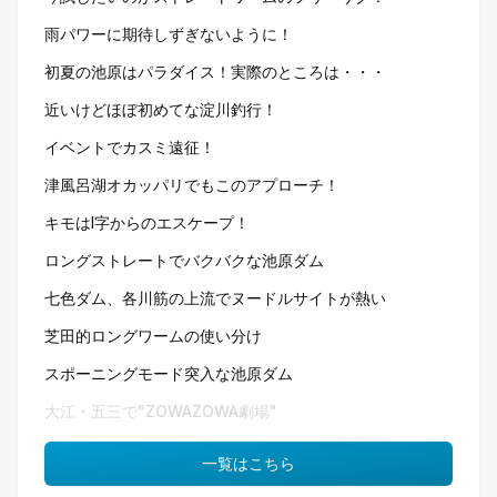
雨パワーに期待しずぎないように！
初夏の池原はパラダイス！実際のところは・・・
近いけどほぼ初めてな淀川釣行！
イベントでカスミ遠征！
津風呂湖オカッパリでもこのアプローチ！
キモはI字からのエスケープ！
ロングストレートでバクバクな池原ダム
七色ダム、各川筋の上流でヌードルサイトが熱い
芝田的ロングワームの使い分け
スポーニングモード突入な池原ダム
大江・五三で"ZOWAZOWA劇場"
一覧はこちら