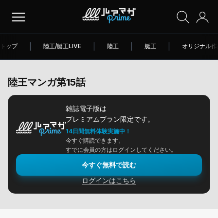
トップ
|
陸王/艇王LIVE
|
陸王
|
艇王
|
オリジナル作
陸王マンガ第15話
雑誌電子版は
プレミアムプラン限定です。
14日間無料体験実施中！
今すぐ購読できます。
すでに会員の方はログインしてください。
今すぐ無料で読む
ログインはこちら