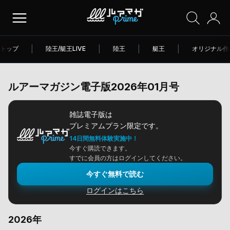
トップ
|
陸王/艇王LIVE
|
陸王
|
艇王
|
オリジナル作
ルアーマガジン電子版2026年01月号
雑誌電子版は
プレミアムプラン限定です。
14日間無料体験実施中！
今すぐ購読できます。
すでに会員の方はログインしてください。
今すぐ無料で読む
ログインはこちら
2026年