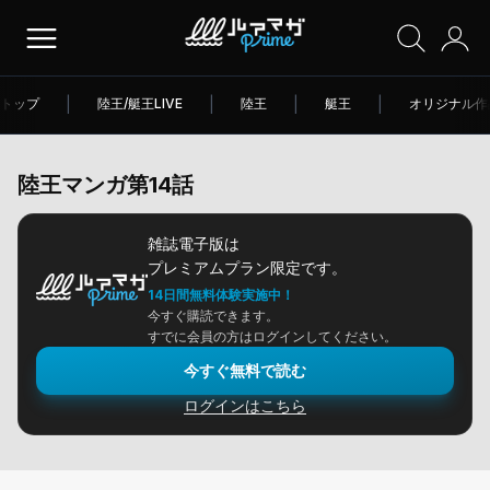
トップ
|
陸王/艇王LIVE
|
陸王
|
艇王
|
オリジナル作
陸王マンガ第14話
雑誌電子版は
プレミアムプラン限定です。
14日間無料体験実施中！
今すぐ購読できます。
すでに会員の方はログインしてください。
今すぐ無料で読む
ログインはこちら