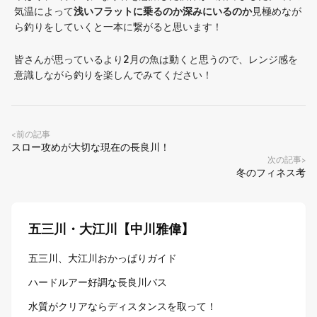
気温によって
浅いフラットに乗るのか深みにいるのか
見極めなが
ら釣りをしていくと一本に繋がると思います！
皆さんが思っているより2月の魚は動くと思うので、レンジ感を
意識しながら釣りを楽しんでみてください！
前の記事
<
スロー攻めが大切な現在の長良川！
次の記事
>
冬のフィネス考
五三川・大江川【中川雅偉】
五三川、大江川おかっぱりガイド
ハードルアー好調な長良川バス
水質がクリアならディスタンスを取って！