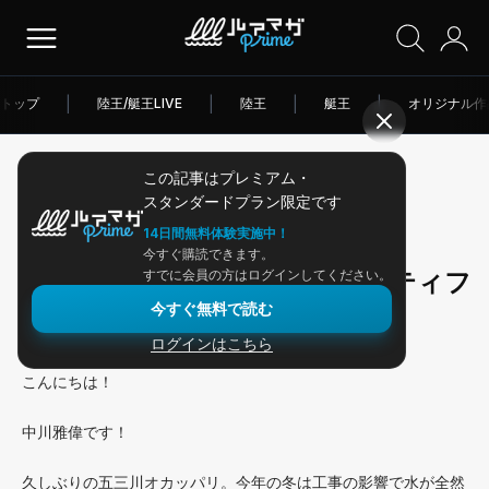
トップ
|
陸王/艇王LIVE
|
陸王
|
艇王
|
オリジナル作
この記事はプレミアム・
2026/02/17
スタンダードプラン限定です
アングラー連載
14日間無料体験実施中！
今すぐ購読できます。
Dジャークベイトで冬のクオリティフ
すでに会員の方はログインしてください。
今すぐ無料で読む
ィッシュ！
ログインはこちら
こんにちは！
中川雅偉です！
久しぶりの五三川オカッパリ。今年の冬は工事の影響で水が全然