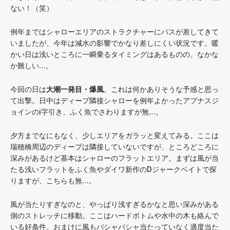
ない！（笑）
例年まではシャローエリアのストラクチャーにバスが差してきて
いましたが、今年は減水の影響でかなり差しにくい状況です。暖
かい日は浅いところに一瞬乗るタイミングはあるものの、なかな
か難しい…。
今回の日は
大潮一発目・爆風
。これは何かありそうな予感と思っ
て出撃。日中はディープ隣接シャローを例年よかったアプナスジ
ョインのi字引き、ふく魚でさわりますが無…。
夕方までなにもなく、少しエリアをガラッと変えてみる。ここは
瑞穂橋周辺のディープは隣接していないですが、ところどころに
深みがあるけど基本はシャローのフラットエリア。まずは風が当
たる浅いフラットをふく魚やダイワ新作のDジャークベイトで探
りますが、こちらも無…。
風が当たりすぎなのと、やっぱり浅すぎるかなと思い深みがある
側のストレッチに移動。ここはハードボトムや水中の木も絡んで
いる好条件。おまけに風もバシャバシャ当たっていなく適度当た