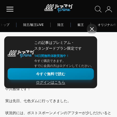
トップ
|
陸王/艇王LIVE
|
陸王
|
艇王
|
オリジナル作
この記事はプレミアム・
2026/05/25
スタンダードプラン限定です
アングラー連載
14日間無料体験実施中！
今すぐ購読できます。
七色ダムへ行ってきました！
すでに会員の方はログインしてください。
今すぐ無料で読む
ログインはこちら
こんにちは！
中川雅偉です！
実は先日、七色ダムに行ってきました。
状況的には、ポストスポーンメインのアフターが少しだけいると