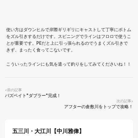
使い方はダウンヒルで岸際ギリギリにキャストして丁寧にボトム
をズル引きするだけです。スピニングでラインはフロロで使うこ
とが重要です。PEだと上に引っ張られるのでうまくズル引きで
きず、まったく食ってこないです。
こういったラインにも気を遣って釣りをしてみてくださいね！！
前の記事
<
バズベイト"ダブラー"完成！
次の記事
>
アフターの倉敷川をトップで攻略！
五三川・大江川【中川雅偉】