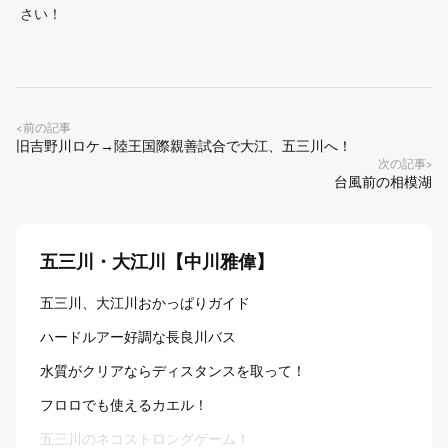
さい！
前の記事
<
旧吉野川ロケ→陸王国際親善試合で大江、五三川へ！
次の記事
>
台風前の相模湖
五三川・大江川【中川雅偉】
五三川、大江川おかっぱりガイド
ハードルアー好調な長良川バス
水質がクリアならディスタンスを取って！
フロロでも使えるカエル！
五三川のネコストロングゲーム！