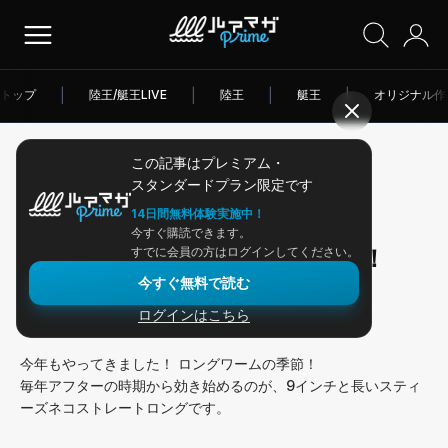
トップ
|
陸王/艇王LIVE
|
陸王
|
艇王
|
オリジナル作
この記事はプレミアム・
2026/07/01
スタンダードプラン限定です
アングラー連載
14日間無料体験実施中！
今すぐ購読できます。
五三川のネコストロングゲーム！
すでに会員の方はログインしてください。
今すぐ無料で読む
ログインはこちら
こんにちは！ 中川雅偉です！
今年もやってきました！ ロングワームの季節！
毎年アフターの時期から効き始めるのが、9インチと長いスティ
ーズネコストレートロングです。