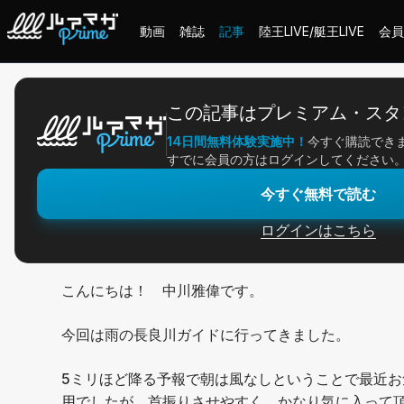
動画
雑誌
記事
陸王LIVE/艇王LIVE
会員
ホーム
＞
記事一覧
＞
アングラー連載
＞
アグレッシブな長良川バス！
この記事はプレミアム・スタ
14日間無料体験実施中！
今すぐ購読でき
2026/06/25
すでに会員の方はログインしてください
アングラー連載
今すぐ無料で読む
アグレッシブな長良川
ログインはこちら
こんにちは！ 中川雅偉です。
今回は雨の長良川ガイドに行ってきました。
5ミリほど降る予報で朝は風なしということで最近お
用でしたが、首振りさせやすく、かなり気に入って