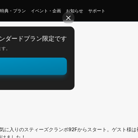
特典・プラン
イベント・企画
お知らせ
サポート
ンダードプラン限定です
ます。
。
バス！
気に入りのスティーズクランポ92Fからスタート。ゲスト様は
頂けました！