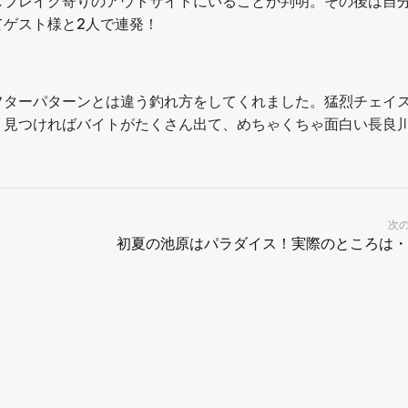
しブレイク寄りのアウトサイドにいることが判明。その後は自
ゲスト様と2人で連発！
フターパターンとは違う釣れ方をしてくれました。猛烈チェイ
り見つければバイトがたくさん出て、めちゃくちゃ面白い長良
次
初夏の池原はパラダイス！実際のところは・