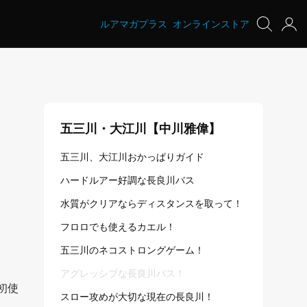
ルアマガプラス
オンラインストア
五三川・大江川【中川雅偉】
五三川、大江川おかっぱりガイド
ハードルアー好調な長良川バス
水質がクリアならディスタンスを取って！
フロロでも使えるカエル！
五三川のネコストロングゲーム！
アグレッシブな長良川バス！
初使
スロー攻めが大切な現在の長良川！