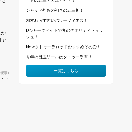
分も
早春の五三・大江ガイド！
シャッド炸裂の初春の五三川！
相変わらず強いパワーフィネス！
Dジャークベイトで冬のクオリティフィッ
スか
シュ！
川で
Newタトゥーラロッドおすすめその②！
今年の目玉リールはタトゥーラBF！
一覧はこちら
の記事
>
・・